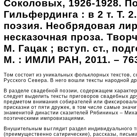
Соколовых, 1926-1928. П
Гильфердинга : в 2 т. Т.
поэзия. Необрядовая лир
несказочная проза. Творче
М. Гацак ; вступ. ст., под
М. : ИМЛИ РАН, 2011. – 763
Том состоит из уникальных фольклорных текстов, со
Русского Севера. В него вошли тексты народной д
В разделе свадебной поэзии, содержащем характер
следует выделить тексты приговоров свадебных дру
предметом внимания собирателей или фиксировали
присказни от пяти дружек, в том числе самые знач
знаменитой династии сказителей Рябининых – Миха
поэтическими импровизациями.
Внушительным выглядит раздел индивидуального т
(преимущественно сатирические), рассказы, письм