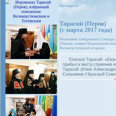
Архиереи
Тарасий (Перов)
(с марта 2017 года)
Решением Священного Синода от
(Перов), клирик Мурманской еп
Великоустюжской епархии
Епископ Тарасий: «Еванг
прибыл к месту служения е
Тарасий (Илия Александро
Сальников // Красный Север.