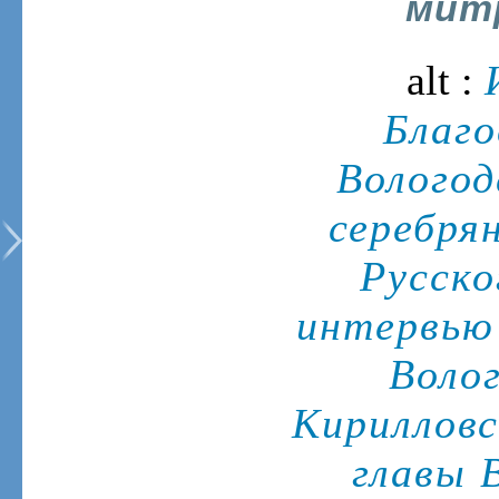
мит
alt :
Благо
Вологод
серебря
Русско
интервью
Волог
Кирилловс
главы 