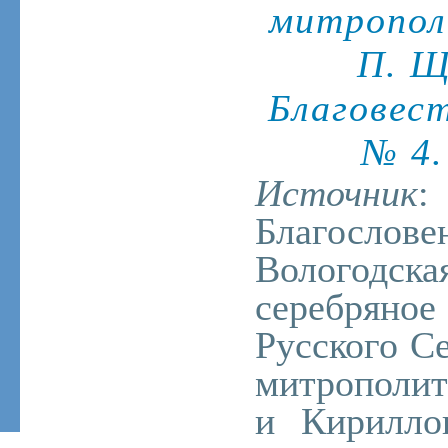
митрополи
П. Щ
Благовест
№ 4.
Источник
:
Благослове
Вологод
серебря
Русского С
митрополит
и Кириллов