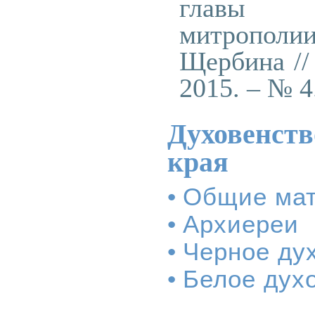
главы В
митрополии
Щербина //
2015. – № 4.
Духовенств
края
•
Общие ма
•
Архиереи
•
Черное ду
•
Белое дух