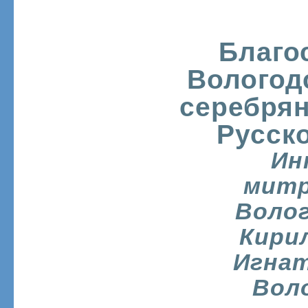
Благо
Вологод
серебря
Русск
Ин
мит
Волог
Кири
Игнат
Вол