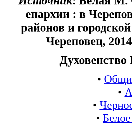
Источник
: Белая М.
епархии : в Череп
районов и городской 
Череповец, 2014.
Духовенство 
•
Общи
•
А
•
Черное
•
Белое