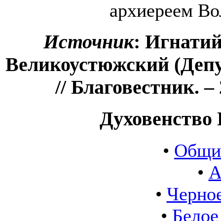
архиереем Во
Источник
: Игнатий
Великоустюжский (Деп
// Благовестник. – 2
Духовенство 
•
Общи
•
А
•
Черное
•
Белое