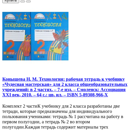
Купить
Конышева Н. М. Технология: рабочая тетрадь к учебнику
«Чудесная мастерская» для 2 класса общеобразовательных
учреждений: в 2 частях. – 7-е изд. – Смоленск: Ассоциация
XXI век, 2010. – 64 с.: цв. ил. – ISBN 5-89308-966-X
Комплект 2 частиК учебнику для 2 класса разработаны две
тетради, которые предназначены для индивидуального
пользования учениками: тетрадь № 1 рассчитана на работу в
первом полугодии, а тетрадь № 2 во втором
полугодии.Каждая тетрадь содержит материалы трех