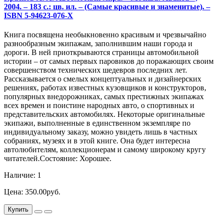
2004. – 183 с.: цв. ил. – (Самые красивые и знаменитые). –
ISBN 5-94623-076-Х
Книга посвящена необыкновенно красивым и чрезвычайно
разнообразным экипажам, заполнившим наши города и
дороги. В ней приоткрываются страницы автомобильной
истории – от самых первых паровиков до поражающих своим
совершенством технических шедевров последних лет.
Рассказывается о смелых концептуальных и дизайнерских
решениях, работах известных кузовщиков и конструкторов,
популярных внедорожниках, самых престижных экипажах
всех времен и поистине народных авто, о спортивных и
представительских автомобилях. Некоторые оригинальные
экипажи, выполненные в единственном экземпляре по
индивидуальному заказу, можно увидеть лишь в частных
собраниях, музеях и в этой книге. Она будет интересна
автолюбителям, коллекционерам и самому широкому кругу
читателей.Состояние: Хорошее.
Наличие: 1
Цена: 350.00руб.
Купить