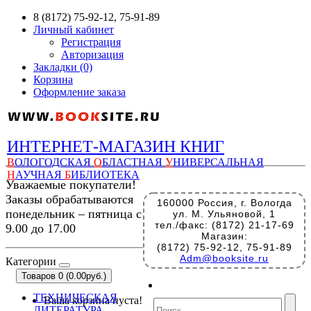
8 (8172) 75-92-12, 75-91-89
Личный кабинет
Регистрация
Авторизация
Закладки (0)
Корзина
Оформление заказа
ИНТЕРНЕТ-МАГАЗИН КНИГ
В
ОЛОГОДСКАЯ
О
БЛАСТНАЯ
У
НИВЕРСАЛЬНАЯ
Н
АУЧНАЯ
Б
ИБЛИОТЕКА
Уважаемые покупатели!
Заказы обрабатываются
160000 Россия, г. Вологда
понедельник – пятница с
ул. М. Ульяновой, 1
тел./факс: (8172) 21-17-69
9.00 до 17.00
Магазин:
(8172) 75-92-12, 75-91-89
Adm@booksite.ru
Категории
Товаров 0 (0.00руб.)
ТЕХНИЧЕСКАЯ
Ваша корзина пуста!
ЛИТЕРАТУРА