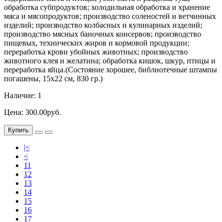
обработка субпродуктов; холодильная обработка и хранение
мяса и мясопродуктов; производство соленостей и ветчинных
изделий; производство колбасных и кулинарных изделий;
производство мясных баночных консервов; производство
пищевых, технических жиров и кормовой продукции;
переработка крови убойных животных; производство
животного клея и желатина; обработка кишок, шкур, птицы и
переработка яйца.(Состояние хорошее, библиотечные штампы
погашены, 15х22 см, 830 гр.)
Наличие: 1
Цена: 300.00руб.
Купить
|<
<
11
12
13
14
15
16
17