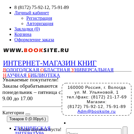
8 (8172) 75-92-12, 75-91-89
Личный кабинет
Регистрация
Авторизация
Закладки (0)
Корзина
Оформление заказа
ИНТЕРНЕТ-МАГАЗИН КНИГ
В
ОЛОГОДСКАЯ
О
БЛАСТНАЯ
У
НИВЕРСАЛЬНАЯ
Н
АУЧНАЯ
Б
ИБЛИОТЕКА
Уважаемые покупатели!
Заказы обрабатываются
160000 Россия, г. Вологда
понедельник – пятница с
ул. М. Ульяновой, 1
тел./факс: (8172) 21-17-69
9.00 до 17.00
Магазин:
(8172) 75-92-12, 75-91-89
Adm@booksite.ru
Категории
Товаров 0 (0.00руб.)
ТЕХНИЧЕСКАЯ
Ваша корзина пуста!
ЛИТЕРАТУРА