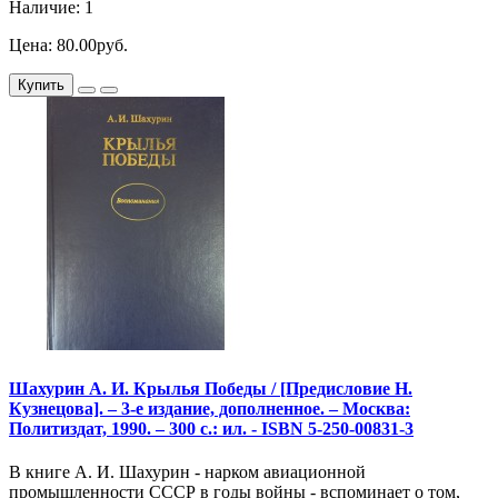
Наличие: 1
Цена: 80.00руб.
Купить
Шахурин А. И. Крылья Победы / [Предисловие Н.
Кузнецова]. – 3-е издание, дополненное. – Москва:
Политиздат, 1990. – 300 с.: ил. - ISBN 5-250-00831-3
В книге А. И. Шахурин - нарком авиационной
промышленности СССР в годы войны - вспоминает о том,