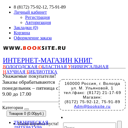
8 (8172) 75-92-12, 75-91-89
Личный кабинет
Регистрация
Авторизация
Закладки (0)
Корзина
Оформление заказа
ИНТЕРНЕТ-МАГАЗИН КНИГ
В
ОЛОГОДСКАЯ
О
БЛАСТНАЯ
У
НИВЕРСАЛЬНАЯ
Н
АУЧНАЯ
Б
ИБЛИОТЕКА
Уважаемые покупатели!
Заказы обрабатываются
160000 Россия, г. Вологда
понедельник – пятница с
ул. М. Ульяновой, 1
тел./факс: (8172) 21-17-69
9.00 до 17.00
Магазин:
(8172) 75-92-12, 75-91-89
Adm@booksite.ru
Категории
Товаров 0 (0.00руб.)
ТЕХНИЧЕСКАЯ
Ваша корзина пуста!
ЛИТЕРАТУРА