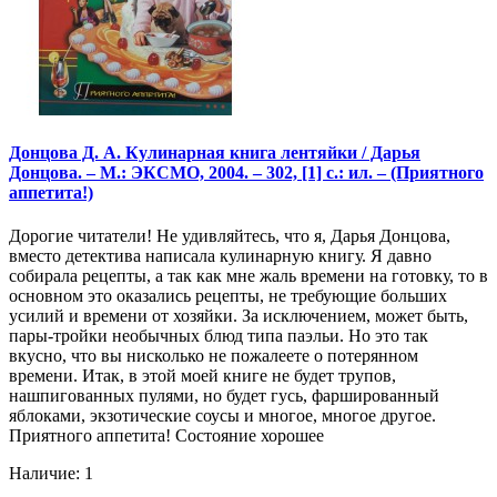
Донцова Д. А. Кулинарная книга лентяйки / Дарья
Донцова. – М.: ЭКСМО, 2004. – 302, [1] с.: ил. – (Приятного
аппетита!)
Дорогие читатели! Не удивляйтесь, что я, Дарья Донцова,
вместо детектива написала кулинарную книгу. Я давно
собирала рецепты, а так как мне жаль времени на готовку, то в
основном это оказались рецепты, не требующие больших
усилий и времени от хозяйки. За исключением, может быть,
пары-тройки необычных блюд типа паэльи. Но это так
вкусно, что вы нисколько не пожалеете о потерянном
времени. Итак, в этой моей книге не будет трупов,
нашпигованных пулями, но будет гусь, фаршированный
яблоками, экзотические соусы и многое, многое другое.
Приятного аппетита! Состояние хорошее
Наличие: 1