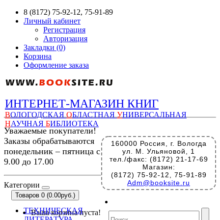
8 (8172) 75-92-12, 75-91-89
Личный кабинет
Регистрация
Авторизация
Закладки (0)
Корзина
Оформление заказа
ИНТЕРНЕТ-МАГАЗИН КНИГ
В
ОЛОГОДСКАЯ
О
БЛАСТНАЯ
У
НИВЕРСАЛЬНАЯ
Н
АУЧНАЯ
Б
ИБЛИОТЕКА
Уважаемые покупатели!
Заказы обрабатываются
160000 Россия, г. Вологда
понедельник – пятница с
ул. М. Ульяновой, 1
тел./факс: (8172) 21-17-69
9.00 до 17.00
Магазин:
(8172) 75-92-12, 75-91-89
Adm@booksite.ru
Категории
Товаров 0 (0.00руб.)
ТЕХНИЧЕСКАЯ
Ваша корзина пуста!
ЛИТЕРАТУРА