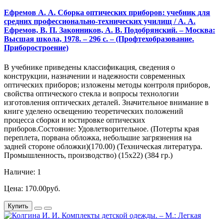
Ефремов А. А. Сборка оптических приборов: учебник для
средних профессионально-технических училищ / А. А.
Ефремов, В. П. Законников, А. В. Подобрянский. – Москва:
Высшая школа, 1978. – 296 с. – (Профтехобразование.
Приборостроение)
В учебнике приведены классификация, сведения о
конструкции, назначении и надежности современных
оптических приборов; изложены методы контроля приборов,
свойства оптического стекла и вопросы технологии
изготовления оптических деталей. Значительное внимание в
книге уделено освещению теоретических положений
процесса сборки и юстировке оптических
приборов.Состояние: Удовлетворительное. (Потерты края
переплета, порвана обложка, небольшие загрязнения на
задней стороне обложки)(170.00) (Техническая литература.
Промышленность, производство) (15х22) (384 гр.)
Наличие: 1
Цена: 170.00руб.
Купить