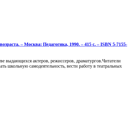
зраста. – Москва: Педагогика, 1990. – 415 с. – ISBN 5-7155-
стве выдающихся актеров, режиссеров, драматургов.Читатели
ать школьную самодеятельность, вести работу в театральных