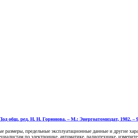
общ. ред. Н. Н. Горюнова. – М.: Энергоатомиздат, 1982. – 904
ые размеры, предельные эксплуатационные данные и другие ха
ециалистам по электронике, автоматике, радиотехнике, измерит