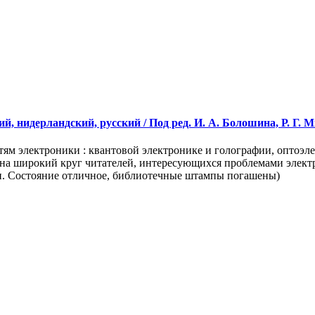
, нидерландский, русский / Под ред. И. А. Болошина, Р. Г. Ми
тям электроники : квантовой электронике и голографии, оптоэл
 на широкий круг читателей, интересующихся проблемами элект
и. Состояние отличное, библиотечные штампы погашены)