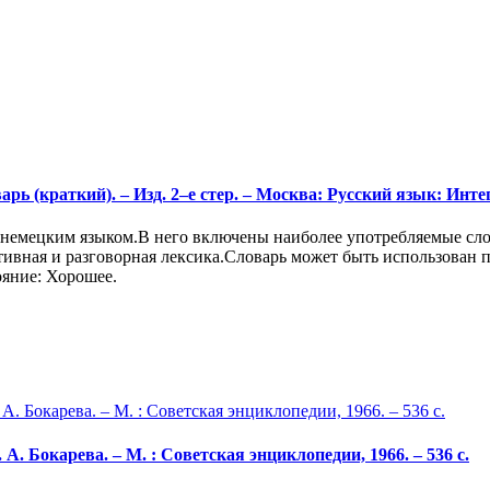
 (краткий). – Изд. 2–е стер. – Москва: Русский язык: Интегр
 немецким языком.В него включены наиболее употребляемые сло
ивная и разговорная лексика.Словарь может быть использован п
ояние: Хорошее.
. А. Бокарева. – М. : Советская энциклопедии, 1966. – 536 с.