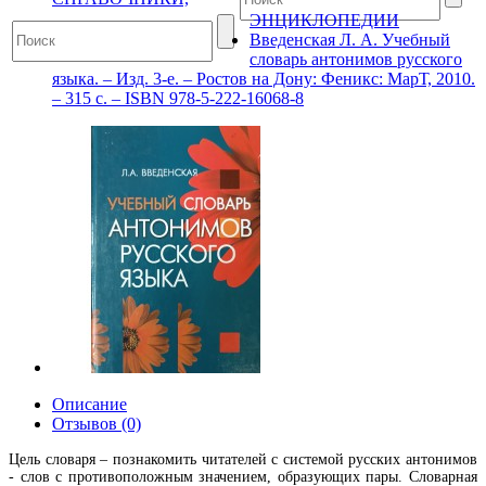
ЭНЦИКЛОПЕДИИ
Введенская Л. А. Учебный
словарь антонимов русского
языка. – Изд. 3-е. – Ростов на Дону: Феникс: МарТ, 2010.
– 315 с. – ISBN 978-5-222-16068-8
Описание
Отзывов (0)
Цель словаря – познакомить читателей с системой русских антонимов
- слов с противоположным значением, образующих пары. Словарная