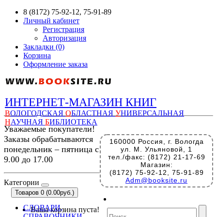
8 (8172) 75-92-12, 75-91-89
Личный кабинет
Регистрация
Авторизация
Закладки (0)
Корзина
Оформление заказа
ИНТЕРНЕТ-МАГАЗИН КНИГ
В
ОЛОГОДСКАЯ
О
БЛАСТНАЯ
У
НИВЕРСАЛЬНАЯ
Н
АУЧНАЯ
Б
ИБЛИОТЕКА
Уважаемые покупатели!
Заказы обрабатываются
160000 Россия, г. Вологда
понедельник – пятница с
ул. М. Ульяновой, 1
тел./факс: (8172) 21-17-69
9.00 до 17.00
Магазин:
(8172) 75-92-12, 75-91-89
Adm@booksite.ru
Категории
Товаров 0 (0.00руб.)
СЛОВАРИ,
Ваша корзина пуста!
СПРАВОЧНИКИ,