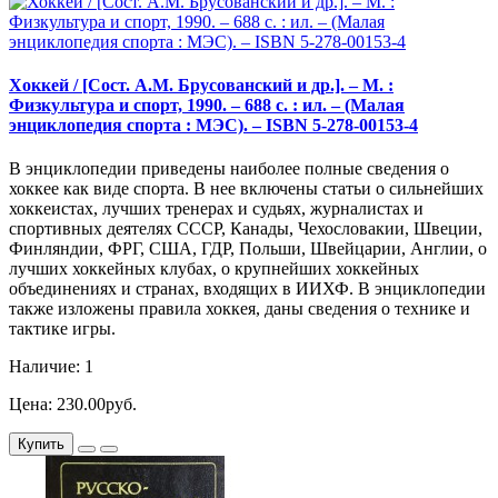
Хоккей / [Сост. А.М. Брусованский и др.]. – М. :
Физкультура и спорт, 1990. – 688 с. : ил. – (Малая
энциклопедия спорта : МЭС). – ISBN 5-278-00153-4
В энциклопедии приведены наиболее полные сведения о
хоккее как виде спорта. В нее включены статьи о сильнейших
хоккеистах, лучших тренерах и судьях, журналистах и
спортивных деятелях СССР, Канады, Чехословакии, Швеции,
Финляндии, ФРГ, США, ГДР, Польши, Швейцарии, Англии, о
лучших хоккейных клубах, о крупнейших хоккейных
объединениях и странах, входящих в ИИХФ. В энциклопедии
также изложены правила хоккея, даны сведения о технике и
тактике игры.
Наличие: 1
Цена: 230.00руб.
Купить