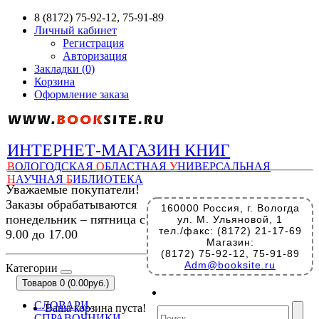
8 (8172) 75-92-12, 75-91-89
Личный кабинет
Регистрация
Авторизация
Закладки (0)
Корзина
Оформление заказа
ИНТЕРНЕТ-МАГАЗИН КНИГ
В
ОЛОГОДСКАЯ
О
БЛАСТНАЯ
У
НИВЕРСАЛЬНАЯ
Н
АУЧНАЯ
Б
ИБЛИОТЕКА
Уважаемые покупатели!
Заказы обрабатываются
160000 Россия, г. Вологда
понедельник – пятница с
ул. М. Ульяновой, 1
тел./факс: (8172) 21-17-69
9.00 до 17.00
Магазин:
(8172) 75-92-12, 75-91-89
Adm@booksite.ru
Категории
Товаров 0 (0.00руб.)
СЛОВАРИ,
Ваша корзина пуста!
СПРАВОЧНИКИ,