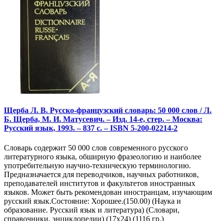
Щерба Л. В. Русско-французский словарь: 50 000 слов / Л.
Б. Щерба, М. И. Матусевич. – Изд. 14-е, стер. – Москва:
Русский язык, 1993. – 837 с. – ISBN 5-200-02214-2
Словарь содержит 50 000 слов современного русского
литературного языка, обширную фразеологию и наиболее
употребительную научно-техническую терминологию.
Предназначается для переводчиков, научных работников,
преподавателей институтов и факультетов иностранных
языков. Может быть рекомендован иностранцам, изучающим
русский язык.Состояние: Хорошее.(150.00) (Наука и
образование. Русский язык и литература) (Словари,
справочники, энциклопедии) (17х24) (1116 гр.)