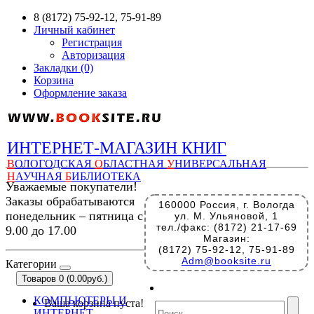
8 (8172) 75-92-12, 75-91-89
Личный кабинет
Регистрация
Авторизация
Закладки (0)
Корзина
Оформление заказа
ИНТЕРНЕТ-МАГАЗИН КНИГ
В
ОЛОГОДСКАЯ
О
БЛАСТНАЯ
У
НИВЕРСАЛЬНАЯ
Н
АУЧНАЯ
Б
ИБЛИОТЕКА
Уважаемые покупатели!
Заказы обрабатываются
160000 Россия, г. Вологда
понедельник – пятница с
ул. М. Ульяновой, 1
тел./факс: (8172) 21-17-69
9.00 до 17.00
Магазин:
(8172) 75-92-12, 75-91-89
Adm@booksite.ru
Категории
Товаров 0 (0.00руб.)
КОМПЬЮТЕРЫ И
Ваша корзина пуста!
ИНТЕРНЕТ