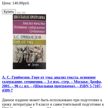
Цена: 140.00руб.
Купить
А. С. Грибоедов. Горе от ума: анализ текста, основное
содержание, сочинения. – 3-е изд., стер. – Москва: Дрофа,
2001. – 96 с.: ил. – (Школьная программа). – ISBN 5-7107-
4309-7
Данное издание может быть использовано при подготовке к
уроку литературы в 9 классе и самостоятельной подготовке к