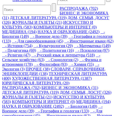
РАСПРОДАЖА (702)
БИЗНЕС И ЭКОНОМИКА
(31)
ДЕТСКАЯ ЛИТЕРАТУРА (319)
ДОМ, СЕМЬЯ, ДОСУГ
(326)
ЖУРНАЛЫ И ГАЗЕТЫ (21)
ИСКУССТВО И
КУЛЬТУРА (583)
КОМПЬЮТЕРЫ И ИНТЕРНЕТ (0)
МЕДИЦИНА (194)
НАУКА И ОБРАЗОВАНИЕ (2492)
-
Биология (149)
- Военное дело (39)
- География и геология
(133)
- Для самообразования (45)
- Иностранные языки (62)
- История (754)
- Культурология (29)
- Математика (149)
- Педагогика (69)
- Политология (16)
- Психология (97)
- Религии (47)
- Русский язык и литература (518)
-
Сельское хозяйство (63)
- Социология (2)
- Физика и
астрономия (178)
- Философия (93)
- Химия (55)
-
Экология (3)
ПРОЧЕЕ (38)
СЛОВАРИ, СПРАВОЧНИКИ,
ЭНЦИКЛОПЕДИИ (138)
ТЕХНИЧЕСКАЯ ЛИТЕРАТУРА
(400)
ХУДОЖЕСТВЕННАЯ ЛИТЕРАТУРА (1387)
ЮРИДИЧЕСКАЯ ЛИТЕРАТУРА (20)
РАСПРОДАЖА (702)
БИЗНЕС И ЭКОНОМИКА (31)
ДЕТСКАЯ ЛИТЕРАТУРА (319)
ДОМ, СЕМЬЯ, ДОСУГ (326)
ЖУРНАЛЫ И ГАЗЕТЫ (21)
ИСКУССТВО И КУЛЬТУРА
(583)
КОМПЬЮТЕРЫ И ИНТЕРНЕТ (0)
МЕДИЦИНА (194)
НАУКА И ОБРАЗОВАНИЕ (2492)
- Биология (149)
-
Военное дело (39)
- География и геология (133)
- Для
самообразования (45)
- Иностранные языки (62)
- История