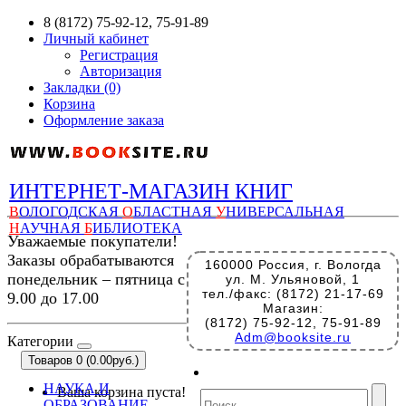
8 (8172) 75-92-12, 75-91-89
Личный кабинет
Регистрация
Авторизация
Закладки (0)
Корзина
Оформление заказа
ИНТЕРНЕТ-МАГАЗИН КНИГ
В
ОЛОГОДСКАЯ
О
БЛАСТНАЯ
У
НИВЕРСАЛЬНАЯ
Н
АУЧНАЯ
Б
ИБЛИОТЕКА
Уважаемые покупатели!
Заказы обрабатываются
160000 Россия, г. Вологда
понедельник – пятница с
ул. М. Ульяновой, 1
тел./факс: (8172) 21-17-69
9.00 до 17.00
Магазин:
(8172) 75-92-12, 75-91-89
Adm@booksite.ru
Категории
Товаров 0 (0.00руб.)
НАУКА И
Ваша корзина пуста!
ОБРАЗОВАНИЕ