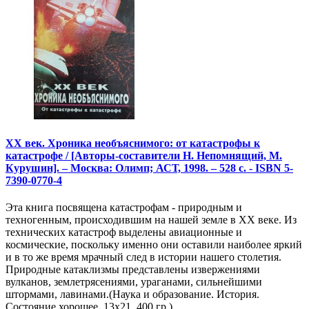
XX век. Хроника необъяснимого: от катастрофы к
катастрофе / [Авторы-составители Н. Непомнящий, М.
Курушин]. – Москва: Олимп; АСТ, 1998. – 528 с. - ISBN 5-
7390-0770-4
Эта книга посвящена катастрофам - природным и
техногенным, происходившим на нашей земле в XX веке. Из
технических катастроф выделены авиационные и
космические, поскольку именно они оставили наиболее яркий
и в то же время мрачный след в истории нашего столетия.
Природные катаклизмы представлены извержениями
вулканов, землетрясениями, ураганами, сильнейшими
штормами, лавинами.(Наука и образование. История.
Состояние хорошее, 13х21, 400 гр.)