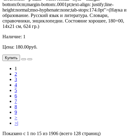
bottom:0cm;margin-bottom:.0001pt;text-align: justify;line-
height:normal;mso-hyphenate:none;tab-stops:174.0pt">(Наука и
образование. Русский язык и литература. Словари,
справочники, энциклопедии. Состояние хорошее, 180=00,
14х21 см, 624 гр.)
Наличие: 1
Цена: 180.00руб.
Купить
1
2
3
4
5
6
7
8
9
>
>|
Показано с 1 по 15 из 1906 (всего 128 страниц)