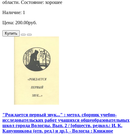
области. Состояние: хорошее
Наличие: 1
Цена: 200.00руб.
Купить
"Рождается первый звук..." : метод. сборник учебно-
исследовательских работ учащихся общеобразовательных
школ города Вологды. Вып. 2 / [обществ. редкол.: И. К.
Канунникова (отв. ред.) и др.]. - Вологда : Книжное