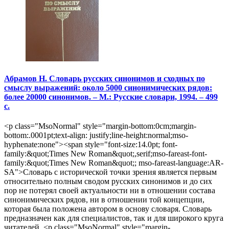
Абрамов Н. Словарь русских синонимов и сходных по
смыслу выражений: около 5000 синонимических рядов:
более 20000 синонимов. – М.: Русские словари, 1994. – 499
с.
<p class="MsoNormal" style="margin-bottom:0cm;margin-
bottom:.0001pt;text-align: justify;line-height:normal;mso-
hyphenate:none"><span style="font-size:14.0pt; font-
family:&quot;Times New Roman&quot;,serif;mso-fareast-font-
family:&quot;Times New Roman&quot;; mso-fareast-language:AR-
SA">Словарь с исторической точки зрения является первым
относительно полным сводом русских синонимов и до сих
пор не потерял своей актуальности ни в отношении состава
синонимических рядов, ни в отношении той концепции,
которая была положена автором в основу словаря. Словарь
предназначен как для специалистов, так и для широкого круга
читателей. <p class="MsoNormal" style="margin-