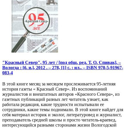
"Красный Север", 95 лет / [под общ. ред. Т. О. Спивак]. –
Вологда : [б. и.], 2012 . – 278, [1] с. : ил.. – ISBN 978-5-91967-
083-4
В этой книге месяц за месяцем прослеживается 95-летняя
история газеты « Красный Север». Из воспоминаний
журналистов и внештатных авторов «Красного Севера», из
газетных публикаций разных лет читатель узнает, как
работала редакция, какие трудности испытывали ее
сотрудники, какие темы поднимали. В этой книге найдет для
себя материал историк и эколог, литературовед и журналист,
преподаватель средней школы и просто читатель-краевед,
интересующийся разными сторонами жизни Вологодской