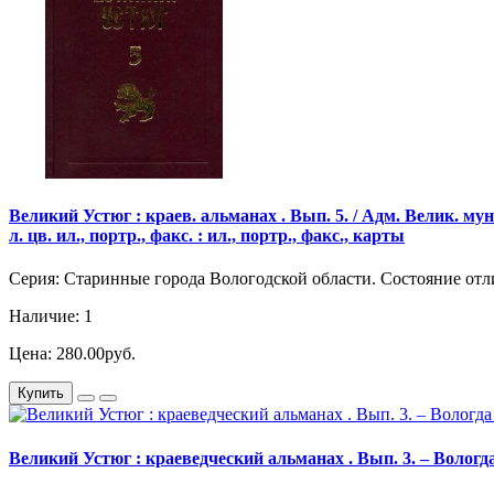
Великий Устюг : краев. альманах . Вып. 5. / Адм. Велик. мун. р
л. цв. ил., портр., факс. : ил., портр., факс., карты
Серия: Старинные города Вологодской области. Состояние от
Наличие: 1
Цена: 280.00руб.
Купить
Великий Устюг : краеведческий альманах . Вып. 3. – Вологда 