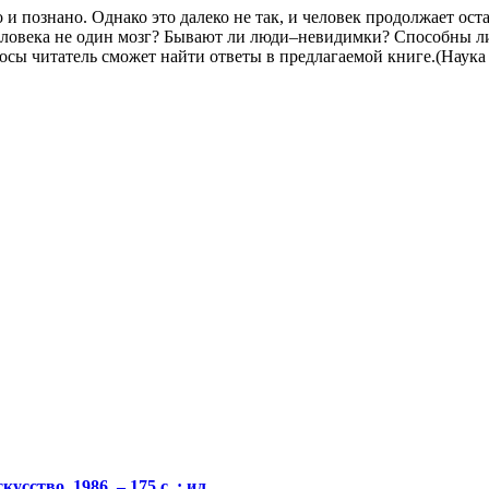
то и познано. Однако это далеко не так, и человек продолжает о
 человека не один мозг? Бывают ли люди–невидимки? Способны л
осы читатель сможет найти ответы в предлагаемой книге.(Наука
сство, 1986. – 175 с. : ил.