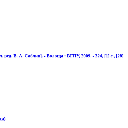
ед. В. А. Саблин]. - Вологда : ВГПУ, 2009. - 324, [1] с., [28]
ти)