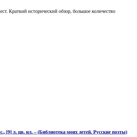
ест. Краткий исторический обзор, большое количество
с., [9] л. цв. ил. – (Библиотека моих детей. Русские поэты)