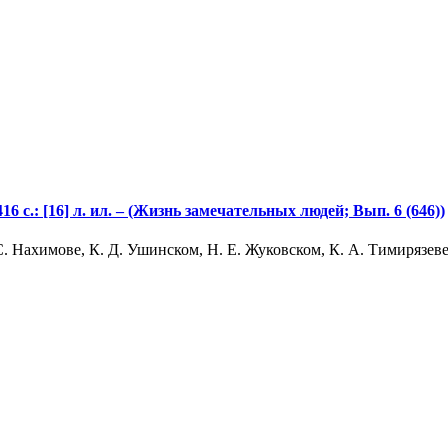
6 с.: [16] л. ил. – (Жизнь замечательных людей; Вып. 6 (646))
С. Нахимове, К. Д. Ушинском, Н. Е. Жуковском, К. А. Тимирязеве