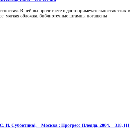
тностям. В ней вы прочитаете о достопримечательностях этих м
шее, мягкая обложка, библиотечные штампы погашены
. И. Субботина]. – Москва : Прогресс-Плеяда, 2004. – 318, [1] 