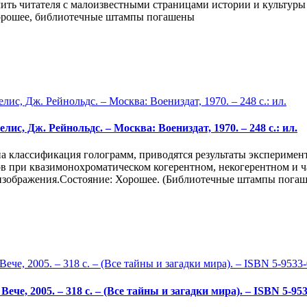
ть читателя с малоизвестными страницами истории и культуры 
 хорошее, библиотечные штампы погашены
лис, Дж. Рейнольдс. – Москва: Воениздат, 1970. – 248 с.: ил.
а классификация голограмм, приводятся результаты эксперимен
ов при квазимонохроматическом когерентном, некогерентном и 
о изображения.Состояние: Хорошее. (Библиотечные штампы пога
Вече, 2005. – 318 с. – (Все тайны и загадки мира). – ISBN 5-95