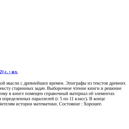
 с. : ил.
ской мысли с древнейших времен. Эпиграфы из текстов древних
ексту старинных задач. Выборочное чтение книги и решение
этому в книге помещен справочный материал об элементах
определенных параллелей (с 5 по 11 класс). В конце
бителям истории математики. Состояние : Хорошее.