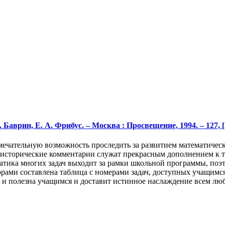
аврин, Е. А. Фрибус. – Москва : Просвещение, 1994. – 127, [2]
замечательную возможность проследить за развитием математиче
 исторические комментарии служат прекрасным дополнением к т
ематика многих задач выходит за рамки школьной программы, по
ами составлена таблица с номерами задач, доступных учащимся 
а и полезна учащимся и доставит истинное наслаждение всем лю