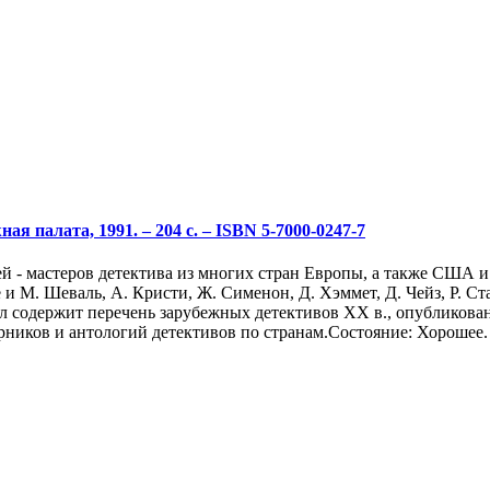
я палата, 1991. – 204 с. – ISBN 5-7000-0247-7
ей - мастеров детектива из многих стран Европы, а также США 
е и М. Шеваль, А. Кристи, Ж. Сименон, Д. Хэммет, Д. Чейз, Р. Ста
содержит перечень зарубежных детективов XX в., опубликованны
орников и антологий детективов по странам.Состояние: Хорошее