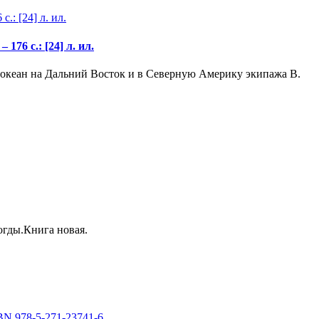
76 с.: [24] л. ил.
 океан на Дальний Восток и в Северную Америку экипажа В.
огды.Книга новая.