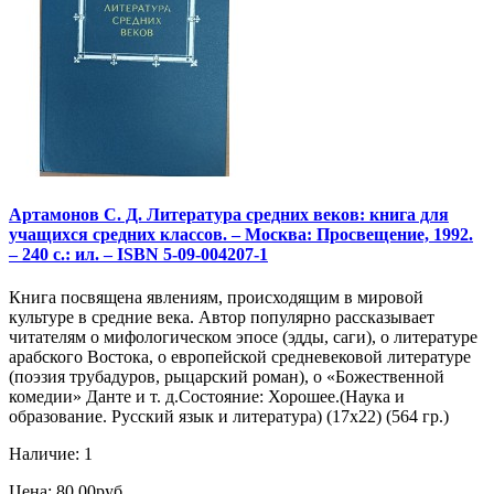
Артамонов С. Д. Литература средних веков: книга для
учащихся средних классов. – Москва: Просвещение, 1992.
– 240 с.: ил. – ISBN 5-09-004207-1
Книга посвящена явлениям, происходящим в мировой
культуре в средние века. Автор популярно рассказывает
читателям о мифологическом эпосе (эдды, саги), о литературе
арабского Востока, о европейской средневековой литературе
(поэзия трубадуров, рыцарский роман), о «Божественной
комедии» Данте и т. д.Состояние: Хорошее.(Наука и
образование. Русский язык и литература) (17х22) (564 гр.)
Наличие: 1
Цена: 80.00руб.