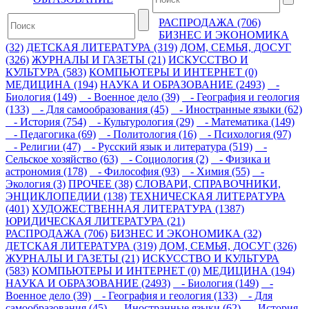
РАСПРОДАЖА (706)
БИЗНЕС И ЭКОНОМИКА
(32)
ДЕТСКАЯ ЛИТЕРАТУРА (319)
ДОМ, СЕМЬЯ, ДОСУГ
(326)
ЖУРНАЛЫ И ГАЗЕТЫ (21)
ИСКУССТВО И
КУЛЬТУРА (583)
КОМПЬЮТЕРЫ И ИНТЕРНЕТ (0)
МЕДИЦИНА (194)
НАУКА И ОБРАЗОВАНИЕ (2493)
-
Биология (149)
- Военное дело (39)
- География и геология
(133)
- Для самообразования (45)
- Иностранные языки (62)
- История (754)
- Культурология (29)
- Математика (149)
- Педагогика (69)
- Политология (16)
- Психология (97)
- Религии (47)
- Русский язык и литература (519)
-
Сельское хозяйство (63)
- Социология (2)
- Физика и
астрономия (178)
- Философия (93)
- Химия (55)
-
Экология (3)
ПРОЧЕЕ (38)
СЛОВАРИ, СПРАВОЧНИКИ,
ЭНЦИКЛОПЕДИИ (138)
ТЕХНИЧЕСКАЯ ЛИТЕРАТУРА
(401)
ХУДОЖЕСТВЕННАЯ ЛИТЕРАТУРА (1387)
ЮРИДИЧЕСКАЯ ЛИТЕРАТУРА (21)
РАСПРОДАЖА (706)
БИЗНЕС И ЭКОНОМИКА (32)
ДЕТСКАЯ ЛИТЕРАТУРА (319)
ДОМ, СЕМЬЯ, ДОСУГ (326)
ЖУРНАЛЫ И ГАЗЕТЫ (21)
ИСКУССТВО И КУЛЬТУРА
(583)
КОМПЬЮТЕРЫ И ИНТЕРНЕТ (0)
МЕДИЦИНА (194)
НАУКА И ОБРАЗОВАНИЕ (2493)
- Биология (149)
-
Военное дело (39)
- География и геология (133)
- Для
самообразования (45)
- Иностранные языки (62)
- История