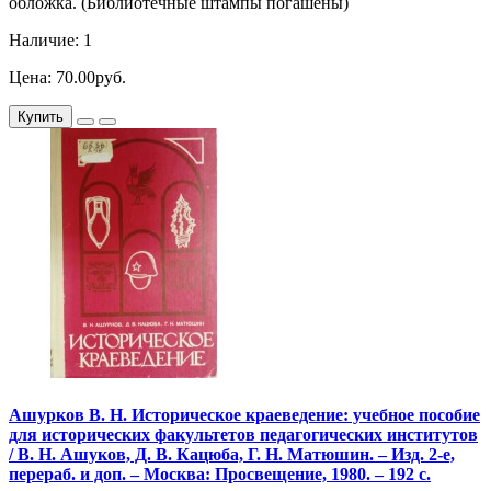
обложка. (Библиотечные штампы погашены)
Наличие: 1
Цена: 70.00руб.
Купить
Ашурков В. Н. Историческое краеведение: учебное пособие
для исторических факультетов педагогических институтов
/ В. Н. Ашуков, Д. В. Кацюба, Г. Н. Матюшин. – Изд. 2-е,
перераб. и доп. – Москва: Просвещение, 1980. – 192 с.