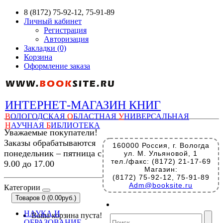
8 (8172) 75-92-12, 75-91-89
Личный кабинет
Регистрация
Авторизация
Закладки (0)
Корзина
Оформление заказа
ИНТЕРНЕТ-МАГАЗИН КНИГ
В
ОЛОГОДСКАЯ
О
БЛАСТНАЯ
У
НИВЕРСАЛЬНАЯ
Н
АУЧНАЯ
Б
ИБЛИОТЕКА
Уважаемые покупатели!
Заказы обрабатываются
160000 Россия, г. Вологда
понедельник – пятница с
ул. М. Ульяновой, 1
тел./факс: (8172) 21-17-69
9.00 до 17.00
Магазин:
(8172) 75-92-12, 75-91-89
Adm@booksite.ru
Категории
Товаров 0 (0.00руб.)
НАУКА И
Ваша корзина пуста!
ОБРАЗОВАНИЕ