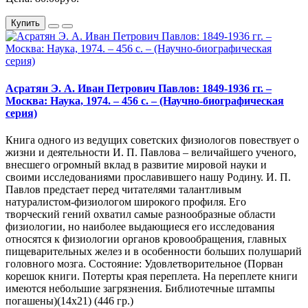
Купить
Асратян Э. А. Иван Петрович Павлов: 1849-1936 гг. –
Москва: Наука, 1974. – 456 с. – (Научно-биографическая
серия)
Книга одного из ведущих советских физиологов повествует о
жизни и деятельности И. П. Павлова – величайшего ученого,
внесшего огромный вклад в развитие мировой науки и
своими исследованиями прославившего нашу Родину. И. П.
Павлов предстает перед читателями талантливым
натуралистом-физиологом широкого профиля. Его
творческий гений охватил самые разнообразные области
физиологии, но наиболее выдающиеся его исследования
относятся к физиологии органов кровообращения, главных
пищеварительных желез и в особенности больших полушарий
головного мозга. Состояние: Удовлетворительное (Порван
корешок книги. Потерты края переплета. На переплете книги
имеются небольшие загрязнения. Библиотечные штампы
погашены)(14х21) (446 гр.)