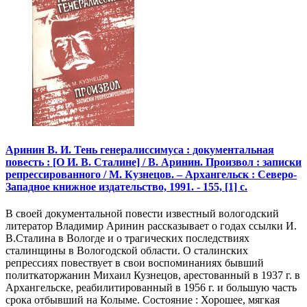
Аринин В. И. Тень генералиссимуса : документальная
повесть : [О И. В. Сталине] / В. Аринин. Произвол : записки
репрессированного / М. Кузнецов. – Архангельск : Северо-
Западное книжное издательство, 1991. - 155, [1] с.
В своей документальной повести известный вологодский
литератор Владимир Аринин рассказывает о годах ссылки И.
В.Сталина в Вологде и о трагических последствиях
сталинщины в Вологодской области. О сталинских
репрессиях повествует в свои воспоминаниях бывший
политкаторжанин Михаил Кузнецов, арестованный в 1937 г. в
Архангельске, реабилитированный в 1956 г. и большую часть
срока отбывший на Колыме. Состояние : Хорошее, мягкая