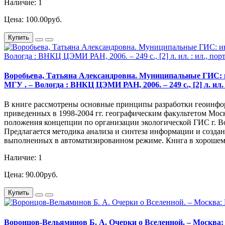
Наличие: 1
Цена: 100.00руб.
Купить
Воробьева, Татьяна Александровна. Муниципальные ГИС: инф
МГУ . – Вологда : ВНКЦ ЦЭМИ РАН, 2006. – 249 с., [2] л. ил. 
В книге рассмотрены основные принципы разработки геоинфор
приведенных в 1998-2004 гг. географическим факультетом М
положения концепции по организации экологической ГИС г. Во
Предлагается методика анализа и синтеза информации и создан
выполненных в автоматизированном режиме. Книга в хорошем
Наличие: 1
Цена: 90.00руб.
Купить
Воронцов-Вельяминов Б. А. Очерки о Вселенной. – Москва: На