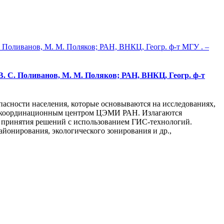
В. С. Поливанов, М. М. Поляков; РАН, ВНКЦ, Геогр. ф-т
асности населения, которые основываются на исследованиях,
чно-координационным центром ЦЭМИ РАН. Излагаются
у принятия решений с использованием ГИС-технологий.
айонирования, экологического зонирования и др.,