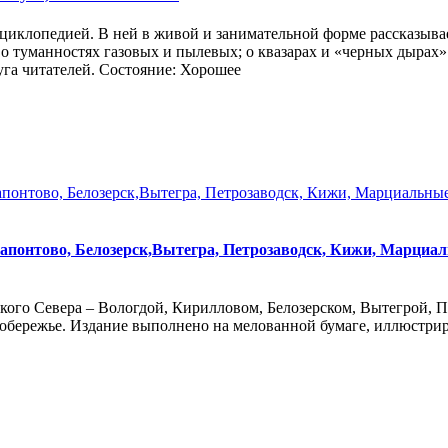
иклопедией. В ней в живой и занимательной форме рассказывает
х; о туманностях газовых и пылевых; о квазарах и «черных дыра
уга читателей. Состояние: Хорошее
апонтово, Белозерск,Вытегра, Петрозаводск, Кижи, Марциальн
кого Севера – Вологдой, Кирилловом, Белозерском, Вытегрой, 
обережье. Издание выполнено на мелованной бумаге, иллюстри