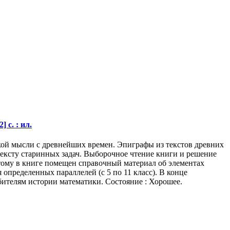
 с. : ил.
ской мысли с древнейших времен. Эпиграфы из текстов древних
ексту старинных задач. Выборочное чтение книги и решение
этому в книге помещен справочный материал об элементах
определенных параллелей (с 5 по 11 класс). В конце
бителям истории математики. Состояние : Хорошее.