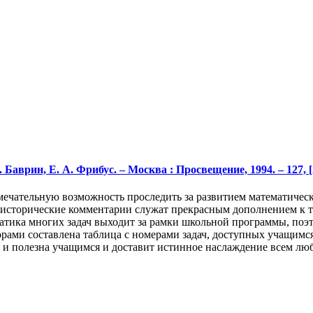
аврин, Е. А. Фрибус. – Москва : Просвещение, 1994. – 127, [2]
замечательную возможность проследить за развитием математиче
 исторические комментарии служат прекрасным дополнением к т
ематика многих задач выходит за рамки школьной программы, по
ами составлена таблица с номерами задач, доступных учащимся 
а и полезна учащимся и доставит истинное наслаждение всем лю