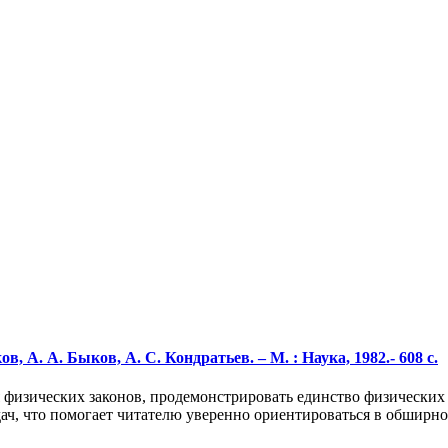
, А. А. Быков, А. С. Кондратьев. – М. : Наука, 1982.- 608 с.
 физических законов, продемонстрировать единство физических 
ч, что помогает читателю уверенно ориентироваться в обширном