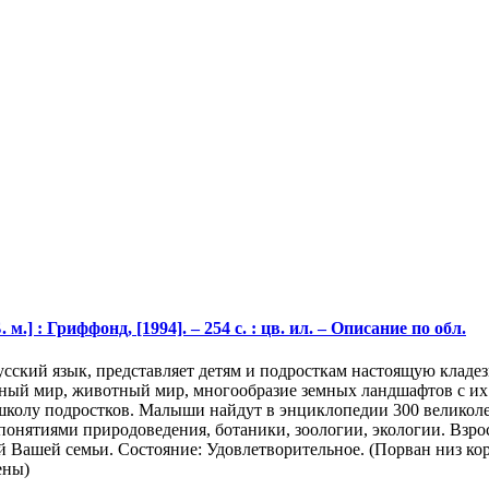
м.] : Гриффонд, [1994]. – 254 с. : цв. ил. – Описание по обл.
усский язык, представляет детям и подросткам настоящую клад
ный мир, животный мир, многообразие земных ландшафтов с их ф
 школу подростков. Малыши найдут в энциклопедии 300 велико
понятиями природоведения, ботаники, зоологии, экологии. Взро
й Вашей семьи. Состояние: Удовлетворительное. (Порван низ ко
ены)