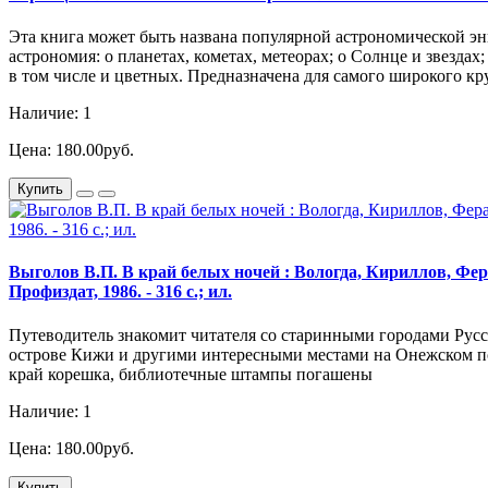
Эта книга может быть названа популярной астрономической энц
астрономия: о планетах, кометах, метеорах; о Солнце и звезда
в том числе и цветных. Предназначена для самого широкого кр
Наличие: 1
Цена: 180.00руб.
Купить
Выголов В.П. В край белых ночей : Вологда, Кириллов, Фер
Профиздат, 1986. - 316 с.; ил.
Путеводитель знакомит читателя со старинными городами Русс
острове Кижи и другими интересными местами на Онежском п
край корешка, библиотечные штампы погашены
Наличие: 1
Цена: 180.00руб.
Купить