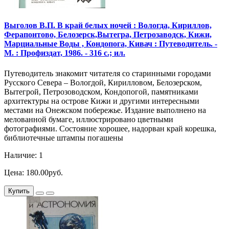
Выголов В.П. В край белых ночей : Вологда, Кириллов,
Ферапонтово, Белозерск,Вытегра, Петрозаводск, Кижи,
Марциальные Воды , Кондопога, Кивач : Путеводитель. -
М. : Профиздат, 1986. - 316 с.; ил.
Путеводитель знакомит читателя со старинными городами
Русского Севера – Вологдой, Кирилловом, Белозерском,
Вытегрой, Петрозоводском, Кондопогой, памятниками
архитектуры на острове Кижи и другими интересными
местами на Онежском побережье. Издание выполнено на
мелованной бумаге, иллюстрировано цветными
фотографиями. Состояние хорошее, надорван край корешка,
библиотечные штампы погашены
Наличие: 1
Цена: 180.00руб.
Купить