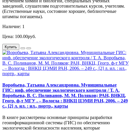
изучением химии и биологии, специальных учебных
заведений, слушателям подготовительных курсов, учителям.
(Естественные науки, состояние хорошее, библиотечные
штампы погашены).
Наличие: 1
Цена: 100.00руб.
Купить
Воробьева, Татьяна Александровна. Муниципальные
ГИС: инф. обеспечение экологического контроля / Т. А.
Воробьева, В. С. Поливанов, М. М. Поляков; РАН, ВНКЦ,
Геогр. ф-т МГУ . – Вологда : ВНКЦ ЦЭМИ РАН, 2006. – 249
с., [2] л. ил. : ил., портр., карты
В книге рассмотрены основные принципы разработки
геоинформационной системы (ГИС) по обеспечению
экологической безопасности населения, которые