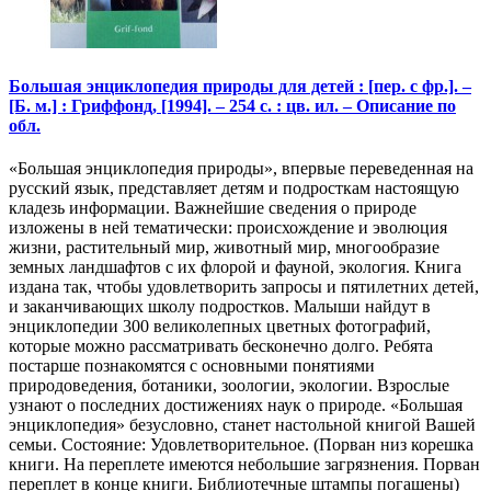
Большая энциклопедия природы для детей : [пер. с фр.]. –
[Б. м.] : Гриффонд, [1994]. – 254 с. : цв. ил. – Описание по
обл.
«Большая энциклопедия природы», впервые переведенная на
русский язык, представляет детям и подросткам настоящую
кладезь информации. Важнейшие сведения о природе
изложены в ней тематически: происхождение и эволюция
жизни, растительный мир, животный мир, многообразие
земных ландшафтов с их флорой и фауной, экология. Книга
издана так, чтобы удовлетворить запросы и пятилетних детей,
и заканчивающих школу подростков. Малыши найдут в
энциклопедии 300 великолепных цветных фотографий,
которые можно рассматривать бесконечно долго. Ребята
постарше познакомятся с основными понятиями
природоведения, ботаники, зоологии, экологии. Взрослые
узнают о последних достижениях наук о природе. «Большая
энциклопедия» безусловно, станет настольной книгой Вашей
семьи. Состояние: Удовлетворительное. (Порван низ корешка
книги. На переплете имеются небольшие загрязнения. Порван
переплет в конце книги. Библиотечные штампы погашены)