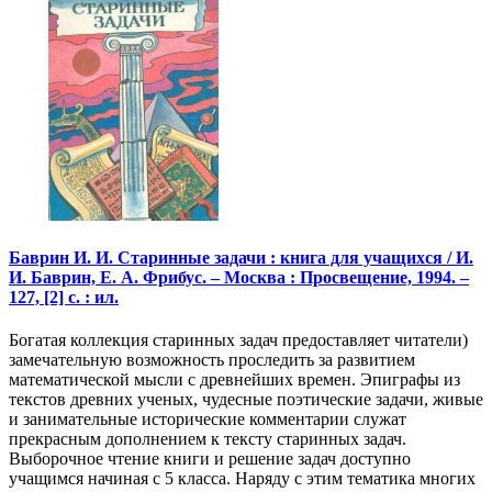
Баврин И. И. Старинные задачи : книга для учащихся / И.
И. Баврин, Е. А. Фрибус. – Москва : Просвещение, 1994. –
127, [2] с. : ил.
Богатая коллекция старинных задач предоставляет читатели)
замечательную возможность проследить за развитием
математической мысли с древнейших времен. Эпиграфы из
текстов древних ученых, чудесные поэтические задачи, живые
и занимательные исторические комментарии служат
прекрасным дополнением к тексту старинных задач.
Выборочное чтение книги и решение задач доступно
учащимся начиная с 5 класса. Наряду с этим тематика многих