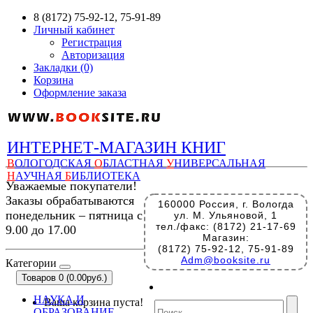
8 (8172) 75-92-12, 75-91-89
Личный кабинет
Регистрация
Авторизация
Закладки (0)
Корзина
Оформление заказа
ИНТЕРНЕТ-МАГАЗИН КНИГ
В
ОЛОГОДСКАЯ
О
БЛАСТНАЯ
У
НИВЕРСАЛЬНАЯ
Н
АУЧНАЯ
Б
ИБЛИОТЕКА
Уважаемые покупатели!
Заказы обрабатываются
160000 Россия, г. Вологда
понедельник – пятница с
ул. М. Ульяновой, 1
тел./факс: (8172) 21-17-69
9.00 до 17.00
Магазин:
(8172) 75-92-12, 75-91-89
Adm@booksite.ru
Категории
Товаров 0 (0.00руб.)
НАУКА И
Ваша корзина пуста!
ОБРАЗОВАНИЕ