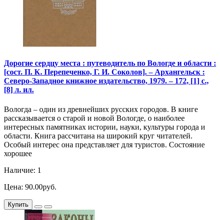
Дорогие сердцу места : путеводитель по Вологде и области :
[сост. П. К. Перепеченко, Г. И. Соколов]. – Архангельск :
Северо-Западное книжное издательство, 1979. – 172, [1] с.,
[8] л. ил.
Вологда – один из древнейших русских городов. В книге
рассказывается о старой и новой Вологде, о наиболее
интересных памятниках истории, науки, культуры города и
области. Книга рассчитана на широкий круг читателей.
Особый интерес она представляет для туристов. Состояние
хорошее
Наличие: 1
Цена: 90.00руб.
Купить