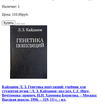
Наличие: 1
Цена: 110.00руб.
Купить
Кайданов Л. З. Генетика популяций: учебник для
студентов вузов / Л. З. Кайданов; под ред. С.Г. Инге-
Вечтомова; примеч. Н.Н. Хромова-Борисова. – Москва:
Высшая школа, 1996. – 319, [1] с. : ил.