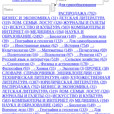
Для самообразования
РАСПРОДАЖА (702)
БИЗНЕС И ЭКОНОМИКА (31)
ДЕТСКАЯ ЛИТЕРАТУРА
(319)
ДОМ, СЕМЬЯ, ДОСУГ (326)
ЖУРНАЛЫ И ГАЗЕТЫ
(21)
ИСКУССТВО И КУЛЬТУРА (583)
КОМПЬЮТЕРЫ И
ИНТЕРНЕТ (0)
МЕДИЦИНА (194)
НАУКА И
ОБРАЗОВАНИЕ (2492)
- Биология (149)
- Военное дело
(39)
- География и геология (133)
- Для самообразования
(45)
- Иностранные языки (62)
- История (754)
-
Культурология (29)
- Математика (149)
- Педагогика (69)
- Политология (16)
- Психология (97)
- Религии (47)
-
Русский язык и литература (518)
- Сельское хозяйство (63)
- Социология (2)
- Физика и астрономия (178)
-
Философия (93)
- Химия (55)
- Экология (3)
ПРОЧЕЕ (38)
СЛОВАРИ, СПРАВОЧНИКИ, ЭНЦИКЛОПЕДИИ (138)
ТЕХНИЧЕСКАЯ ЛИТЕРАТУРА (400)
ХУДОЖЕСТВЕННАЯ
ЛИТЕРАТУРА (1387)
ЮРИДИЧЕСКАЯ ЛИТЕРАТУРА (20)
РАСПРОДАЖА (702)
БИЗНЕС И ЭКОНОМИКА (31)
ДЕТСКАЯ ЛИТЕРАТУРА (319)
ДОМ, СЕМЬЯ, ДОСУГ (326)
ЖУРНАЛЫ И ГАЗЕТЫ (21)
ИСКУССТВО И КУЛЬТУРА
(583)
КОМПЬЮТЕРЫ И ИНТЕРНЕТ (0)
МЕДИЦИНА (194)
НАУКА И ОБРАЗОВАНИЕ (2492)
- Биология (149)
-
Военное дело (39)
- География и геология (133)
- Для