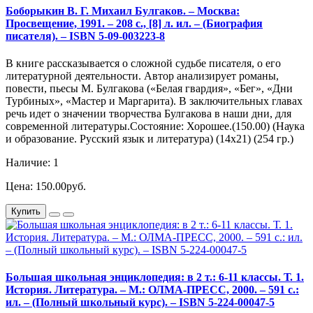
Боборыкин В. Г. Михаил Булгаков. – Москва:
Просвещение, 1991. – 208 с., [8] л. ил. – (Биография
писателя). – ISBN 5-09-003223-8
В книге рассказывается о сложной судьбе писателя, о его
литературной деятельности. Автор анализирует романы,
повести, пьесы М. Булгакова («Белая гвардия», «Бег», «Дни
Турбиных», «Мастер и Маргарита). В заключительных главах
речь идет о значении творчества Булгакова в наши дни, для
современной литературы.Состояние: Хорошее.(150.00) (Наука
и образование. Русский язык и литература) (14х21) (254 гр.)
Наличие: 1
Цена: 150.00руб.
Купить
Большая школьная энциклопедия: в 2 т.: 6-11 классы. Т. 1.
История. Литература. – М.: ОЛМА-ПРЕСС, 2000. – 591 с.:
ил. – (Полный школьный курс). – ISBN 5-224-00047-5