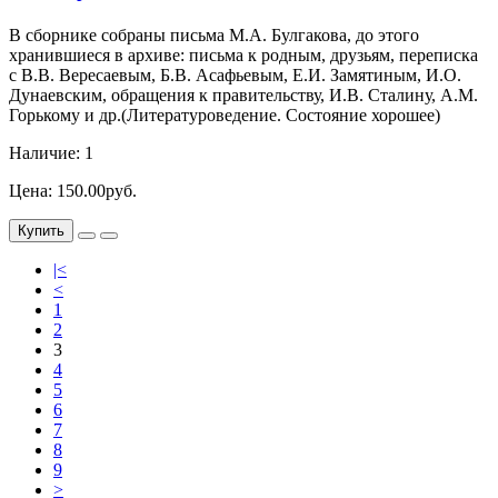
В сборнике собраны письма М.А. Булгакова, до этого
хранившиеся в архиве: письма к родным, друзьям, переписка
с В.В. Вересаевым, Б.В. Асафьевым, Е.И. Замятиным, И.О.
Дунаевским, обращения к правительству, И.В. Сталину, А.М.
Горькому и др.(Литературоведение. Состояние хорошее)
Наличие: 1
Цена: 150.00руб.
Купить
|<
<
1
2
3
4
5
6
7
8
9
>