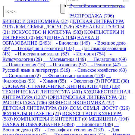
Русский язык и литература
РАСПРОДАЖА (706)
БИЗНЕС И ЭКОНОМИКА (32)
ДЕТСКАЯ ЛИТЕРАТУРА
(319)
ДОМ, СЕМЬЯ, ДОСУГ (326)
ЖУРНАЛЫ И ГАЗЕТЫ
(21)
ИСКУССТВО И КУЛЬТУРА (583)
КОМПЬЮТЕРЫ И
ИНТЕРНЕТ (0)
МЕДИЦИНА (194)
НАУКА И
ОБРАЗОВАНИЕ (2493)
- Биология (149)
- Военное дело
(39)
- География и геология (133)
- Для самообразования
(45)
- Иностранные языки (62)
- История (754)
-
Культурология (29)
- Математика (149)
- Педагогика (69)
- Политология (16)
- Психология (97)
- Религии (47)
-
Русский язык и литература (519)
- Сельское хозяйство (63)
- Социология (2)
- Физика и астрономия (178)
-
Философия (93)
- Химия (55)
- Экология (3)
ПРОЧЕЕ (38)
СЛОВАРИ, СПРАВОЧНИКИ, ЭНЦИКЛОПЕДИИ (138)
ТЕХНИЧЕСКАЯ ЛИТЕРАТУРА (401)
ХУДОЖЕСТВЕННАЯ
ЛИТЕРАТУРА (1387)
ЮРИДИЧЕСКАЯ ЛИТЕРАТУРА (21)
РАСПРОДАЖА (706)
БИЗНЕС И ЭКОНОМИКА (32)
ДЕТСКАЯ ЛИТЕРАТУРА (319)
ДОМ, СЕМЬЯ, ДОСУГ (326)
ЖУРНАЛЫ И ГАЗЕТЫ (21)
ИСКУССТВО И КУЛЬТУРА
(583)
КОМПЬЮТЕРЫ И ИНТЕРНЕТ (0)
МЕДИЦИНА (194)
НАУКА И ОБРАЗОВАНИЕ (2493)
- Биология (149)
-
Военное дело (39)
- География и геология (133)
- Для