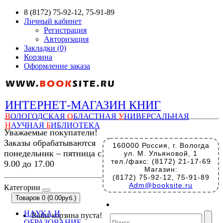
8 (8172) 75-92-12, 75-91-89
Личный кабинет
Регистрация
Авторизация
Закладки (0)
Корзина
Оформление заказа
ИНТЕРНЕТ-МАГАЗИН КНИГ
В
ОЛОГОДСКАЯ
О
БЛАСТНАЯ
У
НИВЕРСАЛЬНАЯ
Н
АУЧНАЯ
Б
ИБЛИОТЕКА
Уважаемые покупатели!
Заказы обрабатываются
160000 Россия, г. Вологда
понедельник – пятница с
ул. М. Ульяновой, 1
тел./факс: (8172) 21-17-69
9.00 до 17.00
Магазин:
(8172) 75-92-12, 75-91-89
Adm@booksite.ru
Категории
Товаров 0 (0.00руб.)
НАУКА И
Ваша корзина пуста!
ОБРАЗОВАНИЕ