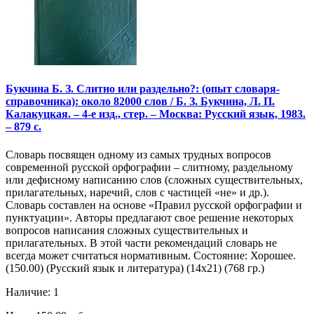
Букчина Б. З. Слитно или раздельно?: (опыт словаря-
справочника): около 82000 слов / Б. З. Букчина, Л. П.
Калакуцкая. – 4-е изд., стер. – Москва: Русский язык, 1983.
– 879 с.
Словарь посвящен одному из самых трудных вопросов
современной русской орфографии – слитному, раздельному
или дефисному написанию слов (сложных существительных,
прилагательных, наречий, слов с частицей «не» и др.).
Словарь составлен на основе «Правил русской орфографии и
пунктуации». Авторы предлагают свое решение некоторых
вопросов написания сложных существительных и
прилагательных. В этой части рекомендаций словарь не
всегда может считаться нормативным. Состояние: Хорошее.
(150.00) (Русский язык и литература) (14х21) (768 гр.)
Наличие: 1