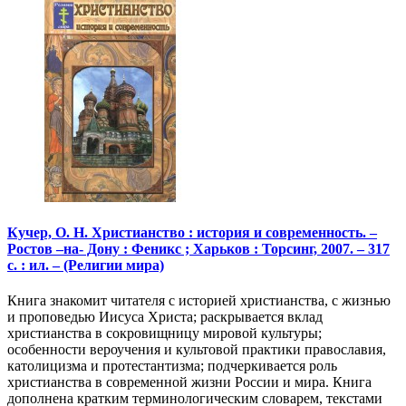
Кучер, О. Н. Христианство : история и современность. –
Ростов –на- Дону : Феникс ; Харьков : Торсинг, 2007. – 317
с. : ил. – (Религии мира)
Книга знакомит читателя с историей христианства, с жизнью
и проповедью Иисуса Христа; раскрывается вклад
христианства в сокровищницу мировой культуры;
особенности вероучения и культовой практики православия,
католицизма и протестантизма; подчеркивается роль
христианства в современной жизни России и мира. Книга
дополнена кратким терминологическим словарем, текстами