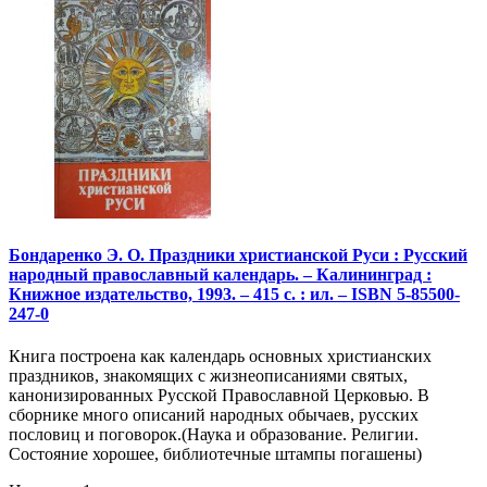
Бондаренко Э. О. Праздники христианской Руси : Русский
народный православный календарь. – Калининград :
Книжное издательство, 1993. – 415 с. : ил. – ISBN 5-85500-
247-0
Книга построена как календарь основных христианских
праздников, знакомящих с жизнеописаниями святых,
канонизированных Русской Православной Церковью. В
сборнике много описаний народных обычаев, русских
пословиц и поговорок.(Наука и образование. Религии.
Состояние хорошее, библиотечные штампы погашены)