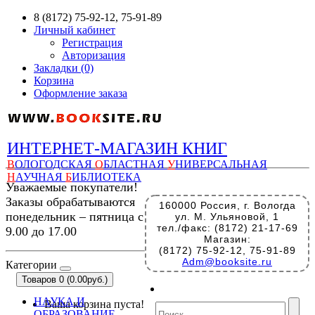
8 (8172) 75-92-12, 75-91-89
Личный кабинет
Регистрация
Авторизация
Закладки (0)
Корзина
Оформление заказа
ИНТЕРНЕТ-МАГАЗИН КНИГ
В
ОЛОГОДСКАЯ
О
БЛАСТНАЯ
У
НИВЕРСАЛЬНАЯ
Н
АУЧНАЯ
Б
ИБЛИОТЕКА
Уважаемые покупатели!
Заказы обрабатываются
160000 Россия, г. Вологда
понедельник – пятница с
ул. М. Ульяновой, 1
тел./факс: (8172) 21-17-69
9.00 до 17.00
Магазин:
(8172) 75-92-12, 75-91-89
Adm@booksite.ru
Категории
Товаров 0 (0.00руб.)
НАУКА И
Ваша корзина пуста!
ОБРАЗОВАНИЕ