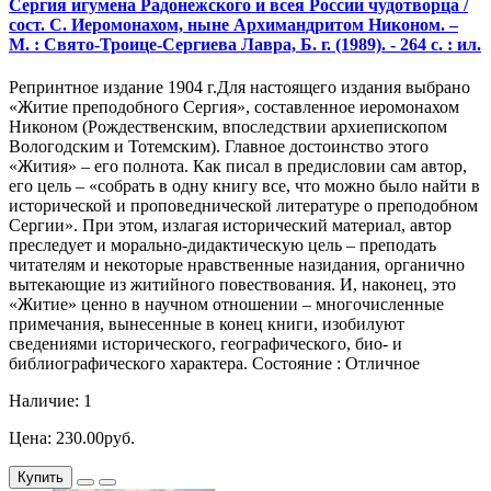
Сергия игумена Радонежского и всея России чудотворца /
сост. С. Иеромонахом, ныне Архимандритом Никоном. –
М. : Свято-Троице-Сергиева Лавра, Б. г. (1989). - 264 с. : ил.
Репринтное издание 1904 г.Для настоящего издания выбрано
«Житие преподобного Сергия», составленное иеромонахом
Никоном (Рождественским, впоследствии архиепископом
Вологодским и Тотемским). Главное достоинство этого
«Жития» – его полнота. Как писал в предисловии сам автор,
его цель – «собрать в одну книгу все, что можно было найти в
исторической и проповеднической литературе о преподобном
Сергии». При этом, излагая исторический материал, автор
преследует и морально-дидактическую цель – преподать
читателям и некоторые нравственные назидания, органично
вытекающие из житийного повествования. И, наконец, это
«Житие» ценно в научном отношении – многочисленные
примечания, вынесенные в конец книги, изобилуют
сведениями исторического, географического, био- и
библиографического характера. Состояние : Отличное
Наличие: 1
Цена: 230.00руб.
Купить