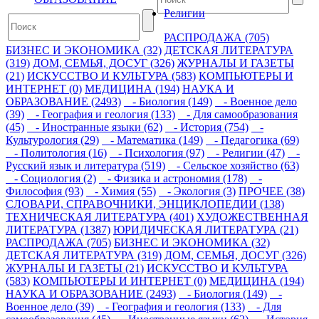
Религии
РАСПРОДАЖА (705)
БИЗНЕС И ЭКОНОМИКА (32)
ДЕТСКАЯ ЛИТЕРАТУРА
(319)
ДОМ, СЕМЬЯ, ДОСУГ (326)
ЖУРНАЛЫ И ГАЗЕТЫ
(21)
ИСКУССТВО И КУЛЬТУРА (583)
КОМПЬЮТЕРЫ И
ИНТЕРНЕТ (0)
МЕДИЦИНА (194)
НАУКА И
ОБРАЗОВАНИЕ (2493)
- Биология (149)
- Военное дело
(39)
- География и геология (133)
- Для самообразования
(45)
- Иностранные языки (62)
- История (754)
-
Культурология (29)
- Математика (149)
- Педагогика (69)
- Политология (16)
- Психология (97)
- Религии (47)
-
Русский язык и литература (519)
- Сельское хозяйство (63)
- Социология (2)
- Физика и астрономия (178)
-
Философия (93)
- Химия (55)
- Экология (3)
ПРОЧЕЕ (38)
СЛОВАРИ, СПРАВОЧНИКИ, ЭНЦИКЛОПЕДИИ (138)
ТЕХНИЧЕСКАЯ ЛИТЕРАТУРА (401)
ХУДОЖЕСТВЕННАЯ
ЛИТЕРАТУРА (1387)
ЮРИДИЧЕСКАЯ ЛИТЕРАТУРА (21)
РАСПРОДАЖА (705)
БИЗНЕС И ЭКОНОМИКА (32)
ДЕТСКАЯ ЛИТЕРАТУРА (319)
ДОМ, СЕМЬЯ, ДОСУГ (326)
ЖУРНАЛЫ И ГАЗЕТЫ (21)
ИСКУССТВО И КУЛЬТУРА
(583)
КОМПЬЮТЕРЫ И ИНТЕРНЕТ (0)
МЕДИЦИНА (194)
НАУКА И ОБРАЗОВАНИЕ (2493)
- Биология (149)
-
Военное дело (39)
- География и геология (133)
- Для