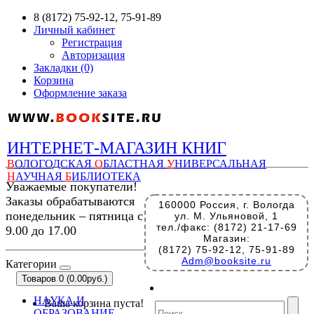
8 (8172) 75-92-12, 75-91-89
Личный кабинет
Регистрация
Авторизация
Закладки (0)
Корзина
Оформление заказа
ИНТЕРНЕТ-МАГАЗИН КНИГ
В
ОЛОГОДСКАЯ
О
БЛАСТНАЯ
У
НИВЕРСАЛЬНАЯ
Н
АУЧНАЯ
Б
ИБЛИОТЕКА
Уважаемые покупатели!
Заказы обрабатываются
160000 Россия, г. Вологда
понедельник – пятница с
ул. М. Ульяновой, 1
тел./факс: (8172) 21-17-69
9.00 до 17.00
Магазин:
(8172) 75-92-12, 75-91-89
Adm@booksite.ru
Категории
Товаров 0 (0.00руб.)
НАУКА И
Ваша корзина пуста!
ОБРАЗОВАНИЕ