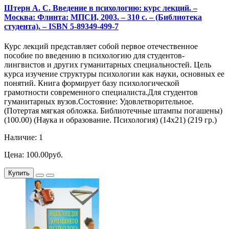
Штерн А. С. Введение в психологию: курс лекций. –
Москва: Флинта: МПСИ, 2003. – 310 с. – (Библиотека
студента). – ISBN 5-89349-499-7
Курс лекций представляет собой первое отечественное
пособие по введению в психологию для студентов-
лингвистов и других гуманитарных специальностей. Цель
курса изучение структуры психологии как науки, основных ее
понятий. Книга формирует базу психологической
грамотности современного специалиста.Для студентов
гуманитарных вузов.Состояние: Удовлетворительное.
(Потертая мягкая обложка. Библиотечные штампы погашены)
(100.00) (Наука и образование. Психология) (14х21) (219 гр.)
Наличие: 1
Цена: 100.00руб.
Купить