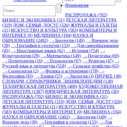
Психология
РАСПРОДАЖА (702)
БИЗНЕС И ЭКОНОМИКА (31)
ДЕТСКАЯ ЛИТЕРАТУРА
(319)
ДОМ, СЕМЬЯ, ДОСУГ (326)
ЖУРНАЛЫ И ГАЗЕТЫ
(21)
ИСКУССТВО И КУЛЬТУРА (583)
КОМПЬЮТЕРЫ И
ИНТЕРНЕТ (0)
МЕДИЦИНА (194)
НАУКА И
ОБРАЗОВАНИЕ (2492)
- Биология (149)
- Военное дело
(39)
- География и геология (133)
- Для самообразования
(45)
- Иностранные языки (62)
- История (754)
-
Культурология (29)
- Математика (149)
- Педагогика (69)
- Политология (16)
- Психология (97)
- Религии (47)
-
Русский язык и литература (518)
- Сельское хозяйство (63)
- Социология (2)
- Физика и астрономия (178)
-
Философия (93)
- Химия (55)
- Экология (3)
ПРОЧЕЕ (38)
СЛОВАРИ, СПРАВОЧНИКИ, ЭНЦИКЛОПЕДИИ (138)
ТЕХНИЧЕСКАЯ ЛИТЕРАТУРА (400)
ХУДОЖЕСТВЕННАЯ
ЛИТЕРАТУРА (1387)
ЮРИДИЧЕСКАЯ ЛИТЕРАТУРА (20)
РАСПРОДАЖА (702)
БИЗНЕС И ЭКОНОМИКА (31)
ДЕТСКАЯ ЛИТЕРАТУРА (319)
ДОМ, СЕМЬЯ, ДОСУГ (326)
ЖУРНАЛЫ И ГАЗЕТЫ (21)
ИСКУССТВО И КУЛЬТУРА
(583)
КОМПЬЮТЕРЫ И ИНТЕРНЕТ (0)
МЕДИЦИНА (194)
НАУКА И ОБРАЗОВАНИЕ (2492)
- Биология (149)
-
Военное дело (39)
- География и геология (133)
- Для