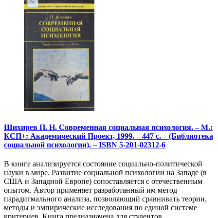
Шихирев П. Н. Современная социальная психология. – М.:
КСП+: Академический Проект, 1999. – 447 с. – (Библиотека
социальной психологии). – ISBN 5-201-02312-6
В книге анализируется состояние социально-политической
науки в мире. Развитие социальной психологии на Западе (в
США и Западной Европе) сопоставляется с отечественным
опытом. Автор применяет разработанный им метод
парадигмального анализа, позволяющий сравнивать теории,
методы и эмпирические исследования по единой системе
критериев. Книга предназначена для студентов