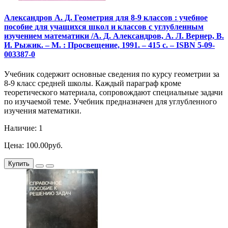
Александров А. Д. Геометрия для 8-9 классов : учебное
пособие для учащихся школ и классов с углубленным
изучением математики /А. Д. Александров, А. Л. Вернер, В.
И. Рыжик. – М. : Просвещение, 1991. – 415 с. – ISBN 5-09-
003387-0
Учебник содержит основные сведения по курсу геометрии за
8-9 класс средней школы. Каждый параграф кроме
теоретического материала, сопровождают специальные задачи
по изучаемой теме. Учебник предназначен для углубленного
изучения математики.
Наличие: 1
Цена: 100.00руб.
Купить