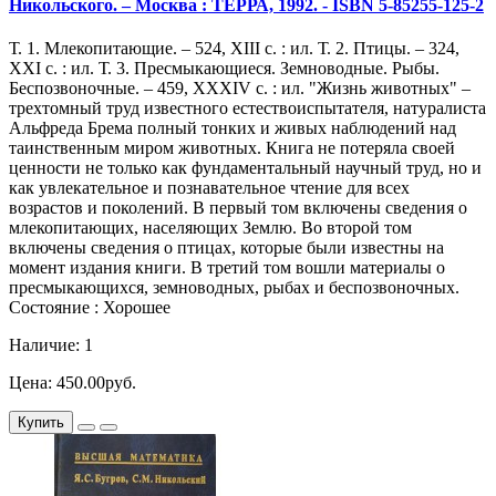
Никольского. – Москва : ТЕРРА, 1992. - ISBN 5-85255-125-2
Т. 1. Млекопитающие. – 524, XIII с. : ил. Т. 2. Птицы. – 324,
XXI с. : ил. Т. 3. Пресмыкающиеся. Земноводные. Рыбы.
Беспозвоночные. – 459, XXXIV с. : ил. "Жизнь животных" –
трехтомный труд известного естествоиспытателя, натуралиста
Альфреда Брема полный тонких и живых наблюдений над
таинственным миром животных. Книга не потеряла своей
ценности не только как фундаментальный научный труд, но и
как увлекательное и познавательное чтение для всех
возрастов и поколений. В первый том включены сведения о
млекопитающих, населяющих Землю. Во второй том
включены сведения о птицах, которые были известны на
момент издания книги. В третий том вошли материалы о
пресмыкающихся, земноводных, рыбах и беспозвоночных.
Состояние : Хорошее
Наличие: 1
Цена: 450.00руб.
Купить