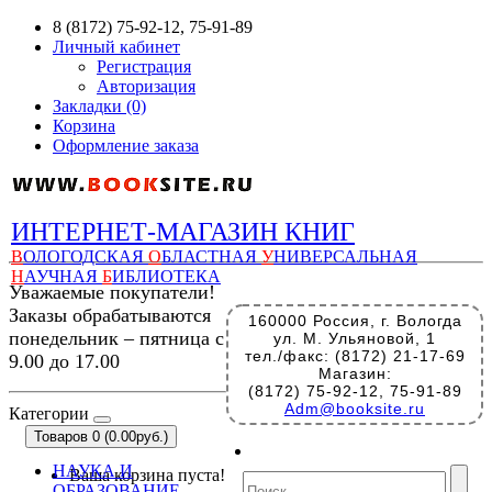
8 (8172) 75-92-12, 75-91-89
Личный кабинет
Регистрация
Авторизация
Закладки (0)
Корзина
Оформление заказа
ИНТЕРНЕТ-МАГАЗИН КНИГ
В
ОЛОГОДСКАЯ
О
БЛАСТНАЯ
У
НИВЕРСАЛЬНАЯ
Н
АУЧНАЯ
Б
ИБЛИОТЕКА
Уважаемые покупатели!
Заказы обрабатываются
160000 Россия, г. Вологда
понедельник – пятница с
ул. М. Ульяновой, 1
тел./факс: (8172) 21-17-69
9.00 до 17.00
Магазин:
(8172) 75-92-12, 75-91-89
Adm@booksite.ru
Категории
Товаров 0 (0.00руб.)
НАУКА И
Ваша корзина пуста!
ОБРАЗОВАНИЕ