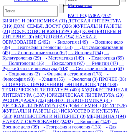
Математика
РАСПРОДАЖА (702)
БИЗНЕС И ЭКОНОМИКА (31)
ДЕТСКАЯ ЛИТЕРАТУРА
(319)
ДОМ, СЕМЬЯ, ДОСУГ (326)
ЖУРНАЛЫ И ГАЗЕТЫ
(21)
ИСКУССТВО И КУЛЬТУРА (583)
КОМПЬЮТЕРЫ И
ИНТЕРНЕТ (0)
МЕДИЦИНА (194)
НАУКА И
ОБРАЗОВАНИЕ (2492)
- Биология (149)
- Военное дело
(39)
- География и геология (133)
- Для самообразования
(45)
- Иностранные языки (62)
- История (754)
-
Культурология (29)
- Математика (149)
- Педагогика (69)
- Политология (16)
- Психология (97)
- Религии (47)
-
Русский язык и литература (518)
- Сельское хозяйство (63)
- Социология (2)
- Физика и астрономия (178)
-
Философия (93)
- Химия (55)
- Экология (3)
ПРОЧЕЕ (38)
СЛОВАРИ, СПРАВОЧНИКИ, ЭНЦИКЛОПЕДИИ (138)
ТЕХНИЧЕСКАЯ ЛИТЕРАТУРА (400)
ХУДОЖЕСТВЕННАЯ
ЛИТЕРАТУРА (1387)
ЮРИДИЧЕСКАЯ ЛИТЕРАТУРА (20)
РАСПРОДАЖА (702)
БИЗНЕС И ЭКОНОМИКА (31)
ДЕТСКАЯ ЛИТЕРАТУРА (319)
ДОМ, СЕМЬЯ, ДОСУГ (326)
ЖУРНАЛЫ И ГАЗЕТЫ (21)
ИСКУССТВО И КУЛЬТУРА
(583)
КОМПЬЮТЕРЫ И ИНТЕРНЕТ (0)
МЕДИЦИНА (194)
НАУКА И ОБРАЗОВАНИЕ (2492)
- Биология (149)
-
Военное дело (39)
- География и геология (133)
- Для