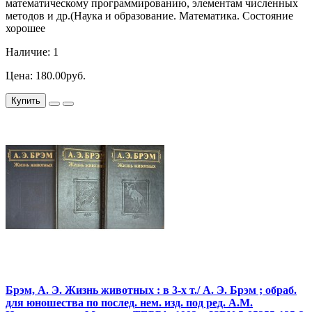
математическому программированию, элементам численных
методов и др.(Наука и образование. Математика. Состояние
хорошее
Наличие: 1
Цена: 180.00руб.
Купить
Брэм, А. Э. Жизнь животных : в 3-х т./ А. Э. Брэм ; обраб.
для юношества по послед. нем. изд. под ред. А.М.