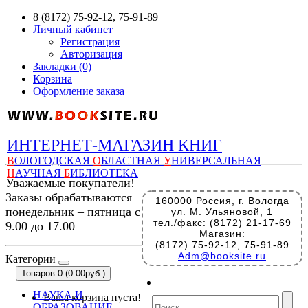
8 (8172) 75-92-12, 75-91-89
Личный кабинет
Регистрация
Авторизация
Закладки (0)
Корзина
Оформление заказа
ИНТЕРНЕТ-МАГАЗИН КНИГ
В
ОЛОГОДСКАЯ
О
БЛАСТНАЯ
У
НИВЕРСАЛЬНАЯ
Н
АУЧНАЯ
Б
ИБЛИОТЕКА
Уважаемые покупатели!
Заказы обрабатываются
160000 Россия, г. Вологда
понедельник – пятница с
ул. М. Ульяновой, 1
тел./факс: (8172) 21-17-69
9.00 до 17.00
Магазин:
(8172) 75-92-12, 75-91-89
Adm@booksite.ru
Категории
Товаров 0 (0.00руб.)
НАУКА И
Ваша корзина пуста!
ОБРАЗОВАНИЕ