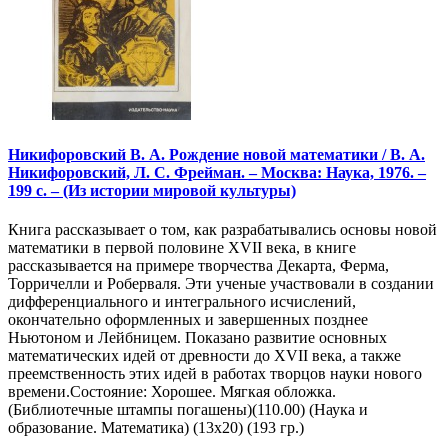
Никифоровский В. А. Рождение новой математики / В. А.
Никифоровский, Л. С. Фрейман. – Москва: Наука, 1976. –
199 с. – (Из истории мировой культуры)
Книга рассказывает о том, как разрабатывались основы новой
математики в первой половине XVII века, в книге
рассказывается на примере творчества Декарта, Ферма,
Торричелли и Роберваля. Эти ученые участвовали в создании
дифференциального и интегрального исчислений,
окончательно оформленных и завершенных позднее
Ньютоном и Лейбницем. Показано развитие основных
математических идей от древности до XVII века, а также
преемственность этих идей в работах творцов науки нового
времени.Состояние: Хорошее. Мягкая обложка.
(Библиотечные штампы погашены)(110.00) (Наука и
образование. Математика) (13х20) (193 гр.)