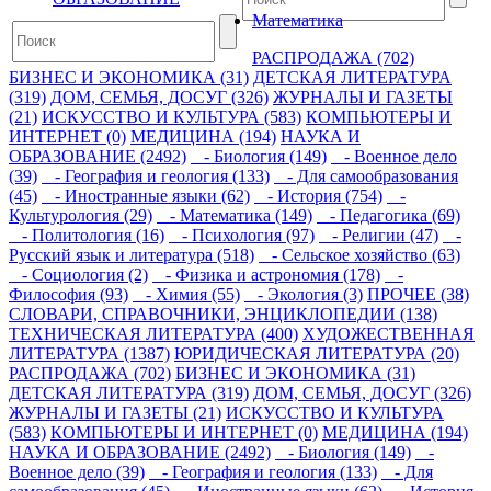
Математика
РАСПРОДАЖА (702)
БИЗНЕС И ЭКОНОМИКА (31)
ДЕТСКАЯ ЛИТЕРАТУРА
(319)
ДОМ, СЕМЬЯ, ДОСУГ (326)
ЖУРНАЛЫ И ГАЗЕТЫ
(21)
ИСКУССТВО И КУЛЬТУРА (583)
КОМПЬЮТЕРЫ И
ИНТЕРНЕТ (0)
МЕДИЦИНА (194)
НАУКА И
ОБРАЗОВАНИЕ (2492)
- Биология (149)
- Военное дело
(39)
- География и геология (133)
- Для самообразования
(45)
- Иностранные языки (62)
- История (754)
-
Культурология (29)
- Математика (149)
- Педагогика (69)
- Политология (16)
- Психология (97)
- Религии (47)
-
Русский язык и литература (518)
- Сельское хозяйство (63)
- Социология (2)
- Физика и астрономия (178)
-
Философия (93)
- Химия (55)
- Экология (3)
ПРОЧЕЕ (38)
СЛОВАРИ, СПРАВОЧНИКИ, ЭНЦИКЛОПЕДИИ (138)
ТЕХНИЧЕСКАЯ ЛИТЕРАТУРА (400)
ХУДОЖЕСТВЕННАЯ
ЛИТЕРАТУРА (1387)
ЮРИДИЧЕСКАЯ ЛИТЕРАТУРА (20)
РАСПРОДАЖА (702)
БИЗНЕС И ЭКОНОМИКА (31)
ДЕТСКАЯ ЛИТЕРАТУРА (319)
ДОМ, СЕМЬЯ, ДОСУГ (326)
ЖУРНАЛЫ И ГАЗЕТЫ (21)
ИСКУССТВО И КУЛЬТУРА
(583)
КОМПЬЮТЕРЫ И ИНТЕРНЕТ (0)
МЕДИЦИНА (194)
НАУКА И ОБРАЗОВАНИЕ (2492)
- Биология (149)
-
Военное дело (39)
- География и геология (133)
- Для