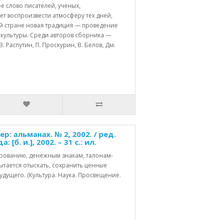
е слово писателей, ученых,
т воспроизвести атмосферу тех дней,
ей стране новая традиция — проведение
культуры. Среди авторов сборника —
В. Распутин, П. Проскурин, В. Белов, Дм.
: альманах. № 2, 2002. / ред.
[б. и.], 2002. – 31 с.: ил.
рованию, денежным знакам, талонам-
ытается отыскать, сохранить ценные
дущего. (Культура. Наука. Просвещение.