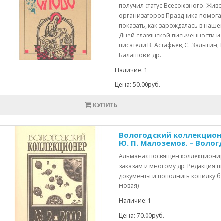
получил статус Всесоюзного. Живо
организаторов Праздника помогае
показать, как зарождалась в наш
Дней славянской письменности и 
писатели В. Астафьев, С. Залыгин, 
Балашов и др.
Наличие: 1
Цена: 50.00руб.
КУПИТЬ
Вологодский коллекционер
Ю. П. Малоземов. – Вологда: 
Альманах посвящен коллекциони
заказам и многому др. Редакция п
документы и пополнить копилку бу
Новая)
Наличие: 1
Цена: 70.00руб.