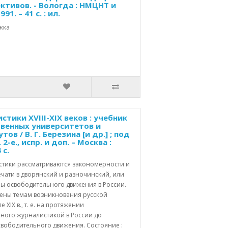
ктивов. - Вологда : НМЦНТ и
1. – 41 с. : ил.
жка
тики XVIII-XIX веков : учебник
венных университетов и
в / В. Г. Березина [и др.] ; под
 2-е., испр. и доп. – Москва :
 с.
истики рассматриваются закономерности и
чати в дворянский и разночинский, или
ы освободительного движения в России.
ены темам возникновения русской
е XIX в., т. е. на протяжении
нного журналистикой в России до
свободительного движения. Состояние :