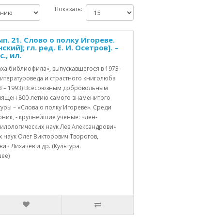
Показать:
. 21. Слово о полку Игореве.
ский]; гл. ред. Е. И. Осетров]. –
., ил.
ха библиофила», выпускавшегося в 1973-
 литературоведа и страстного книголюба
23 – 1993) Всесоюзным добровольным
вящен 800-летию самого знаменитого
уры – «Слова о полку Игореве». Среди
рник, - крупнейшие ученые: член-
илологических наук Лев Александрович
 наук Олег Викторович Творогов,
ч Лихачев и др. (Культура.
ее)