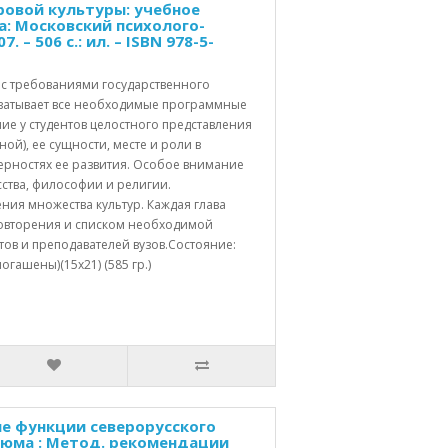
ировой культуры: учебное
а: Московский психолого-
 – 506 с.: ил. – ISBN 978-5-
 с требованиями государственного
хватывает все необходимые программные
ие у студентов целостного представления
ой), ее сущности, месте и роли в
ерностях ее развития. Особое внимание
сства, философии и религии.
ия множества культур. Каждая глава
овторения и списком необходимой
тов и преподавателей вузов.Состояние:
гашены)(15х21) (585 гр.)
е функции северорусского
тюма : Метод. рекомендации