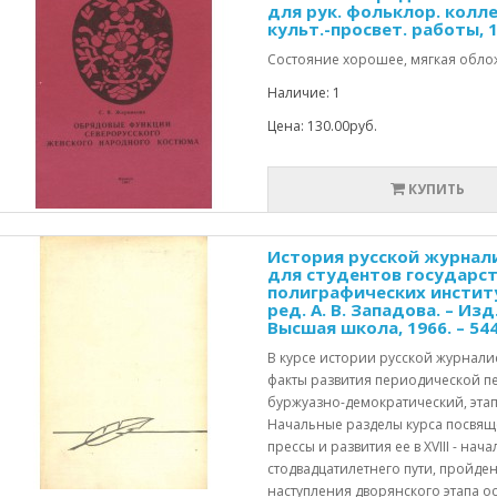
для рук. фольклор. колле
культ.-просвет. работы, 199
Состояние хорошее, мягкая обло
Наличие: 1
Цена: 130.00руб.
КУПИТЬ
История русской журналис
для студентов государст
полиграфических институто
ред. А. В. Западова. – Изд.
Высшая школа, 1966. – 544
В курсе истории русской журнал
факты развития периодической пе
буржуазно-демократический, этап
Начальные разделы курса посвящ
прессы и развития ее в XVIII - начал
стодвадцатилетнего пути, пройде
наступления дворянского этапа о