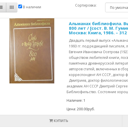
Сортировка:
В наличии
Альманах библиофила. Вып
800 лет / [сост. В. М. Гумин
Москва: Книга, 1986. – 312 с
Двадцать первый выпуск «Альмана
1993 гг. под редакцией писателя,
Евгения Ивановича Осетрова (19
обществом любителей книги, пос
памятника древнерусской литерат
авторов статей, включенных в сбо
корреспондент АН СССР, доктор ф
Дмитриев, доктор филологических
академик АН СССР Дмитрий Сергееви
Библиофильство. Состояние хорош
Наличие: 1
Цена: 200.00руб.
КУПИТЬ