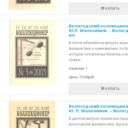
КУПИТЬ
Вологодский коллекционер
Ю.П. Малоземов. – Вологда: [
ил.
В пятом юбилейном выпуске альм
фалеристике и нумизматике, по В
истории лоторейных билетов, и мн
Новая)
Наличие: 1
Цена: 70.00руб.
КУПИТЬ
Вологодский коллекционер
Ю. П. Малоземов. – Вологда: 
В данном выпуске альманаха пре
вологодской фалеристике. (Культу