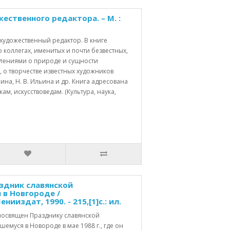
жественного редактора. – М. :
й художественный редактор. В книге
 коллегах, именитых и почти безвестных,
лениями о природе и сущности
 о творчестве известных художников
мина, Н. В. Ильина и др. Книга адресована
м, искусствоведам. (Культура, наука,
аздник славянской
 в Новгороде /
енииздат, 1990. - 215,[1]с.: ил.
посвящен Празднику славянской
шемуся в Новороде в мае 1988 г., где он