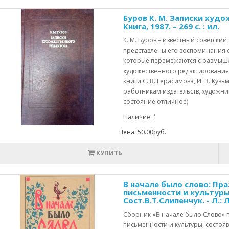
Буров К. М. Записки худо
Книга, 1987. – 269 с. : ил.
К. М. Буров – известный советски
представлены его воспоминания о
которые перемежаются с размыш
художественного редактирования,
книги С. В. Герасимова, И. В. Кузь
работникам издательств, художника
состояние отличное)
Наличие: 1
Цена: 50.00руб.
КУПИТЬ
В начале было слово: Пр
письменности и культуры
Сост.В.Т.Слипенчук. - Л.: Л
Сборник «В начале было Слово» 
письменности и культуры, состояв