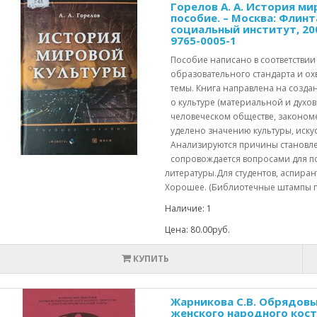
Горелов А. А. История м
пособие. – Москва: Флинт
социальный институт, 2007.
9765-0005-1
Пособие написано в соответствии
образовательного стандарта и о
темы. Книга направлена на создан
о культуре (материальной и духовн
человеческом обществе, законом
уделено значению культуры, иску
Анализируются причины становлен
сопровождается вопросами для п
литературы.Для студентов, аспиран
Хорошее. (Библиотечные штампы по
Наличие: 1
Цена: 80.00руб.
КУПИТЬ
Жарникова С.В. Обрядовы
женского народного кос