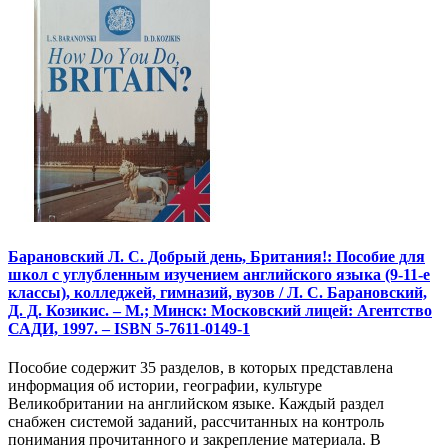
Барановский Л. С. Добрый день, Британия!: Пособие для
школ с углубленным изучением английского языка (9-11-е
классы), колледжей, гимназий, вузов / Л. С. Барановский,
Д. Д. Козикис. – М.; Минск: Московский лицей: Агентство
САДИ, 1997. – ISBN 5-7611-0149-1
Пособие содержит 35 разделов, в которых представлена
информация об истории, географии, культуре
Великобритании на английском языке. Каждый раздел
снабжен системой заданий, рассчитанных на контроль
понимания прочитанного и закрепление материала. В