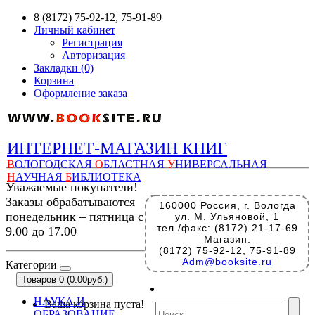
8 (8172) 75-92-12, 75-91-89
Личный кабинет
Регистрация
Авторизация
Закладки (0)
Корзина
Оформление заказа
ИНТЕРНЕТ-МАГАЗИН КНИГ
В
ОЛОГОДСКАЯ
О
БЛАСТНАЯ
У
НИВЕРСАЛЬНАЯ
Н
АУЧНАЯ
Б
ИБЛИОТЕКА
Уважаемые покупатели!
Заказы обрабатываются
160000 Россия, г. Вологда
понедельник – пятница с
ул. М. Ульяновой, 1
тел./факс: (8172) 21-17-69
9.00 до 17.00
Магазин:
(8172) 75-92-12, 75-91-89
Adm@booksite.ru
Категории
Товаров 0 (0.00руб.)
НАУКА И
Ваша корзина пуста!
ОБРАЗОВАНИЕ