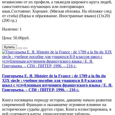
независимо от их профиля, а такжедля широкого круга людей,
самостоятельно изучающих или повторяющих
язык.Состояние: Хорошее. (Мягкая обложка. На обложке след
от сгиба) (Наука и образование. Иностранные языки) (13х20)
(200 гр.)
Наличие: 1
Цена: 50.00руб.
Купить
Григорьева Е. Я. Histoire de la France : de 1789 a la fin du
XIX siecle : учебное пособие для учащихся 8-9 классов
школ с углубленным изучением французского языка / Е. Я.
Григорьева. – СПб : ПИТЕР, 1996. – 216 с.
Книга посвящена периоду истории, давшему начало развития
современной Франции и оказавшему огромное влияние на
исторические судьбы других стран. Книга иллюстрирована, в
ней содержатся карты, хронологические таблицы,