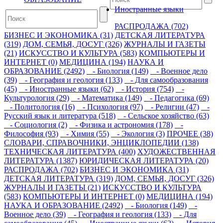
Иностранные языки
РАСПРОДАЖА (702)
БИЗНЕС И ЭКОНОМИКА (31)
ДЕТСКАЯ ЛИТЕРАТУРА
(319)
ДОМ, СЕМЬЯ, ДОСУГ (326)
ЖУРНАЛЫ И ГАЗЕТЫ
(21)
ИСКУССТВО И КУЛЬТУРА (583)
КОМПЬЮТЕРЫ И
ИНТЕРНЕТ (0)
МЕДИЦИНА (194)
НАУКА И
ОБРАЗОВАНИЕ (2492)
- Биология (149)
- Военное дело
(39)
- География и геология (133)
- Для самообразования
(45)
- Иностранные языки (62)
- История (754)
-
Культурология (29)
- Математика (149)
- Педагогика (69)
- Политология (16)
- Психология (97)
- Религии (47)
-
Русский язык и литература (518)
- Сельское хозяйство (63)
- Социология (2)
- Физика и астрономия (178)
-
Философия (93)
- Химия (55)
- Экология (3)
ПРОЧЕЕ (38)
СЛОВАРИ, СПРАВОЧНИКИ, ЭНЦИКЛОПЕДИИ (138)
ТЕХНИЧЕСКАЯ ЛИТЕРАТУРА (400)
ХУДОЖЕСТВЕННАЯ
ЛИТЕРАТУРА (1387)
ЮРИДИЧЕСКАЯ ЛИТЕРАТУРА (20)
РАСПРОДАЖА (702)
БИЗНЕС И ЭКОНОМИКА (31)
ДЕТСКАЯ ЛИТЕРАТУРА (319)
ДОМ, СЕМЬЯ, ДОСУГ (326)
ЖУРНАЛЫ И ГАЗЕТЫ (21)
ИСКУССТВО И КУЛЬТУРА
(583)
КОМПЬЮТЕРЫ И ИНТЕРНЕТ (0)
МЕДИЦИНА (194)
НАУКА И ОБРАЗОВАНИЕ (2492)
- Биология (149)
-
Военное дело (39)
- География и геология (133)
- Для