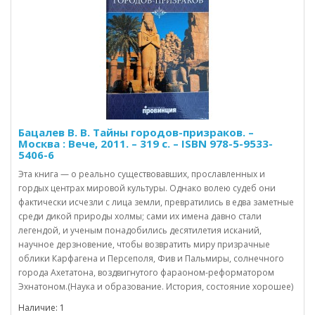
Бацалев В. В. Тайны городов-призраков. –
Москва : Вече, 2011. – 319 с. – ISBN 978-5-9533-
5406-6
Эта книга — о реально существовавших, прославленных и
гордых центрах мировой культуры. Однако волею судеб они
фактически исчезли с лица земли, превратились в едва заметные
среди дикой природы холмы; сами их имена давно стали
легендой, и ученым понадобились десятилетия исканий,
научное дерзновение, чтобы возвратить миру призрачные
облики Карфагена и Персеполя, Фив и Пальмиры, солнечного
города Ахетатона, воздвигнутого фараоном-реформатором
Эхнатоном.(Наука и образование. История, состояние хорошее)
Наличие: 1