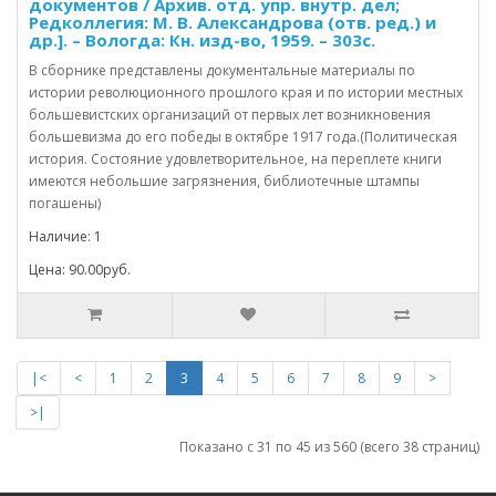
документов / Архив. отд. упр. внутр. дел;
Редколлегия: М. В. Александрова (отв. ред.) и
др.]. – Вологда: Кн. изд-во, 1959. – 303с.
В сборнике представлены документальные материалы по
истории революционного прошлого края и по истории местных
большевистских организаций от первых лет возникновения
большевизма до его победы в октябре 1917 года.(Политическая
история. Состояние удовлетворительное, на переплете книги
имеются небольшие загрязнения, библиотечные штампы
погашены)
Наличие: 1
Цена: 90.00руб.
|<
<
1
2
3
4
5
6
7
8
9
>
>|
Показано с 31 по 45 из 560 (всего 38 страниц)