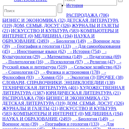
История
РАСПРОДАЖА (706)
БИЗНЕС И ЭКОНОМИКА (32)
ДЕТСКАЯ ЛИТЕРАТУРА
(319)
ДОМ, СЕМЬЯ, ДОСУГ (326)
ЖУРНАЛЫ И ГАЗЕТЫ
(21)
ИСКУССТВО И КУЛЬТУРА (583)
КОМПЬЮТЕРЫ И
ИНТЕРНЕТ (0)
МЕДИЦИНА (194)
НАУКА И
ОБРАЗОВАНИЕ (2493)
- Биология (149)
- Военное дело
(39)
- География и геология (133)
- Для самообразования
(45)
- Иностранные языки (62)
- История (754)
-
Культурология (29)
- Математика (149)
- Педагогика (69)
- Политология (16)
- Психология (97)
- Религии (47)
-
Русский язык и литература (519)
- Сельское хозяйство (63)
- Социология (2)
- Физика и астрономия (178)
-
Философия (93)
- Химия (55)
- Экология (3)
ПРОЧЕЕ (38)
СЛОВАРИ, СПРАВОЧНИКИ, ЭНЦИКЛОПЕДИИ (138)
ТЕХНИЧЕСКАЯ ЛИТЕРАТУРА (401)
ХУДОЖЕСТВЕННАЯ
ЛИТЕРАТУРА (1387)
ЮРИДИЧЕСКАЯ ЛИТЕРАТУРА (21)
РАСПРОДАЖА (706)
БИЗНЕС И ЭКОНОМИКА (32)
ДЕТСКАЯ ЛИТЕРАТУРА (319)
ДОМ, СЕМЬЯ, ДОСУГ (326)
ЖУРНАЛЫ И ГАЗЕТЫ (21)
ИСКУССТВО И КУЛЬТУРА
(583)
КОМПЬЮТЕРЫ И ИНТЕРНЕТ (0)
МЕДИЦИНА (194)
НАУКА И ОБРАЗОВАНИЕ (2493)
- Биология (149)
-
Военное дело (39)
- География и геология (133)
- Для