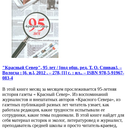
"Красный Север", 95 лет / [под общ. ред. Т. О. Спивак]. –
Вологда : [б. и.], 2012 . – 278, [1] с. : ил.. – ISBN 978-5-91967-
083-4
В этой книге месяц за месяцем прослеживается 95-летняя
история газеты « Красный Север». Из воспоминаний
журналистов и внештатных авторов «Красного Севера», из
газетных публикаций разных лет читатель узнает, как
работала редакция, какие трудности испытывали ее
сотрудники, какие темы поднимали. В этой книге найдет для
себя материал историк и эколог, литературовед и журналист,
преподаватель средней школы и просто читатель-краевед,