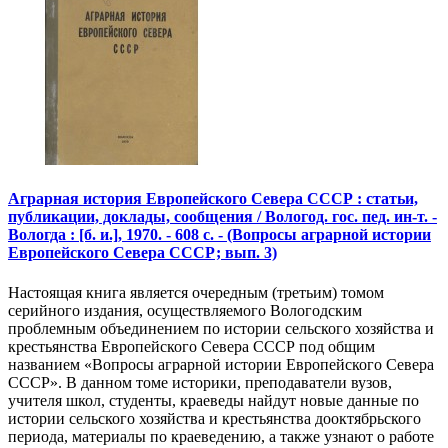
Аграрная история Европейского Севера СССР : статьи,
публикации, доклады, сообщения / Вологод. гос. пед. ин-т. -
Вологда : [б. и.], 1970. - 608 с. - (Вопросы аграрной истории
Европейского Севера СССР; вып. 3)
Настоящая книга является очередным (третьим) томом
серийного издания, осуществляемого Вологодским
проблемным объединением по истории сельского хозяйства и
крестьянства Европейского Севера СССР под общим
названием «Вопросы аграрной истории Европейского Севера
СССР». В данном томе историки, преподаватели вузов,
учителя школ, студенты, краеведы найдут новые данные по
истории сельского хозяйства и крестьянства дооктябрьского
периода, материалы по краеведению, а также узнают о работе