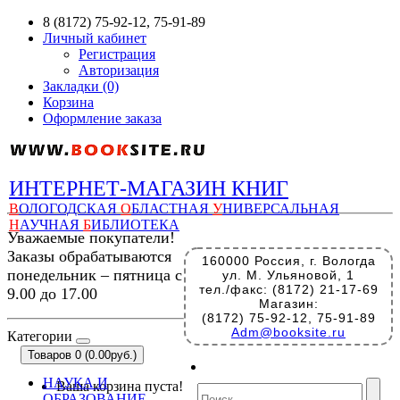
8 (8172) 75-92-12, 75-91-89
Личный кабинет
Регистрация
Авторизация
Закладки (0)
Корзина
Оформление заказа
ИНТЕРНЕТ-МАГАЗИН КНИГ
В
ОЛОГОДСКАЯ
О
БЛАСТНАЯ
У
НИВЕРСАЛЬНАЯ
Н
АУЧНАЯ
Б
ИБЛИОТЕКА
Уважаемые покупатели!
Заказы обрабатываются
160000 Россия, г. Вологда
понедельник – пятница с
ул. М. Ульяновой, 1
тел./факс: (8172) 21-17-69
9.00 до 17.00
Магазин:
(8172) 75-92-12, 75-91-89
Adm@booksite.ru
Категории
Товаров 0 (0.00руб.)
НАУКА И
Ваша корзина пуста!
ОБРАЗОВАНИЕ