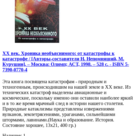
XX век. Хроника необъяснимого: от катастрофы к
катастрофе / [Авторы-составители Н. Непомнящий, М.
Курушин]. – Москва: Олимп; АСТ, 1998. – 528 с. - ISBN 5-
7390-0770-4
Эта книга посвящена катастрофам - природным и
техногенным, происходившим на нашей земле в XX веке. Из
технических катастроф выделены авиационные и
космические, поскольку именно они оставили наиболее яркий
и в то же время мрачный след в истории нашего столетия.
Природные катаклизмы представлены извержениями
вулканов, землетрясениями, ураганами, сильнейшими
штормами, лавинами.(Наука и образование. История.
Состояние хорошее, 13х21, 400 гр.)
Наличие: 1