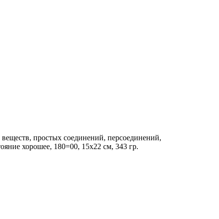
 веществ, простых соединений, персоединений,
ние хорошее, 180=00, 15х22 см, 343 гр.