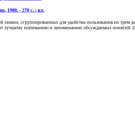
1988. - 270 с. : ил.
ей химии, сгруппированных для удобства пользования по трем д
т лучшему пониманию и запоминанию обсуждаемых понятий. (Е