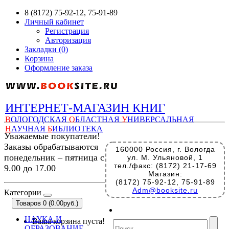
8 (8172) 75-92-12, 75-91-89
Личный кабинет
Регистрация
Авторизация
Закладки (0)
Корзина
Оформление заказа
ИНТЕРНЕТ-МАГАЗИН КНИГ
В
ОЛОГОДСКАЯ
О
БЛАСТНАЯ
У
НИВЕРСАЛЬНАЯ
Н
АУЧНАЯ
Б
ИБЛИОТЕКА
Уважаемые покупатели!
Заказы обрабатываются
160000 Россия, г. Вологда
понедельник – пятница с
ул. М. Ульяновой, 1
тел./факс: (8172) 21-17-69
9.00 до 17.00
Магазин:
(8172) 75-92-12, 75-91-89
Adm@booksite.ru
Категории
Товаров 0 (0.00руб.)
НАУКА И
Ваша корзина пуста!
ОБРАЗОВАНИЕ