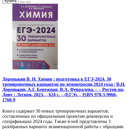
Купить
Доронькин В. Н. Химия : подготовка к ЕГЭ-2024. 30
тренировочных вариантов по демоверосии 2024 года / В.Н.
Доронькин, А.Г. Бережная, В.А. Февралева. – – Ростов-на-
Дону : Легион, 2023. – 624 с. – (ЕГЭ). – ISBN 978-5-9966-
1760-9
Книга содержит 30 новых тренировочных вариантов,
составленных по официальным проектам демоверсии и
спецификации 2024 года. Также в ней представлены 3
разобранных варианта экзаменационной работы с образцами