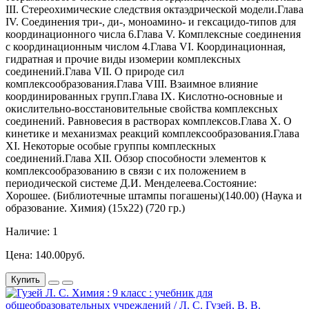
III. Стереохимические следствия октаэдрической модели.Глава
IV. Соединения три-, ди-, моноамино- и гексацидо-типов для
координационного числа 6.Глава V. Комплексные соединения
с координационным числом 4.Глава VI. Координационная,
гидратная и прочие виды изомерии комплексных
соединений.Глава VII. О природе сил
комплексообразования.Глава VIII. Взаимное влияние
координированных групп.Глава IX. Кислотно-основные и
окислительно-восстановительные свойства комплексных
соединений. Равновесия в растворах комплексов.Глава X. О
кинетике и механизмах реакций комплексообразования.Глава
XI. Некоторые особые группы комплескных
соединений.Глава XII. Обзор способности элементов к
комплексообразованию в связи с их положением в
периодической системе Д.И. Менделеева.Состояние:
Хорошее. (Библиотечные штампы погашены)(140.00) (Наука и
образование. Химия) (15х22) (720 гр.)
Наличие: 1
Цена: 140.00руб.
Купить