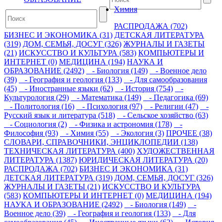
Химия
РАСПРОДАЖА (702)
БИЗНЕС И ЭКОНОМИКА (31)
ДЕТСКАЯ ЛИТЕРАТУРА
(319)
ДОМ, СЕМЬЯ, ДОСУГ (326)
ЖУРНАЛЫ И ГАЗЕТЫ
(21)
ИСКУССТВО И КУЛЬТУРА (583)
КОМПЬЮТЕРЫ И
ИНТЕРНЕТ (0)
МЕДИЦИНА (194)
НАУКА И
ОБРАЗОВАНИЕ (2492)
- Биология (149)
- Военное дело
(39)
- География и геология (133)
- Для самообразования
(45)
- Иностранные языки (62)
- История (754)
-
Культурология (29)
- Математика (149)
- Педагогика (69)
- Политология (16)
- Психология (97)
- Религии (47)
-
Русский язык и литература (518)
- Сельское хозяйство (63)
- Социология (2)
- Физика и астрономия (178)
-
Философия (93)
- Химия (55)
- Экология (3)
ПРОЧЕЕ (38)
СЛОВАРИ, СПРАВОЧНИКИ, ЭНЦИКЛОПЕДИИ (138)
ТЕХНИЧЕСКАЯ ЛИТЕРАТУРА (400)
ХУДОЖЕСТВЕННАЯ
ЛИТЕРАТУРА (1387)
ЮРИДИЧЕСКАЯ ЛИТЕРАТУРА (20)
РАСПРОДАЖА (702)
БИЗНЕС И ЭКОНОМИКА (31)
ДЕТСКАЯ ЛИТЕРАТУРА (319)
ДОМ, СЕМЬЯ, ДОСУГ (326)
ЖУРНАЛЫ И ГАЗЕТЫ (21)
ИСКУССТВО И КУЛЬТУРА
(583)
КОМПЬЮТЕРЫ И ИНТЕРНЕТ (0)
МЕДИЦИНА (194)
НАУКА И ОБРАЗОВАНИЕ (2492)
- Биология (149)
-
Военное дело (39)
- География и геология (133)
- Для