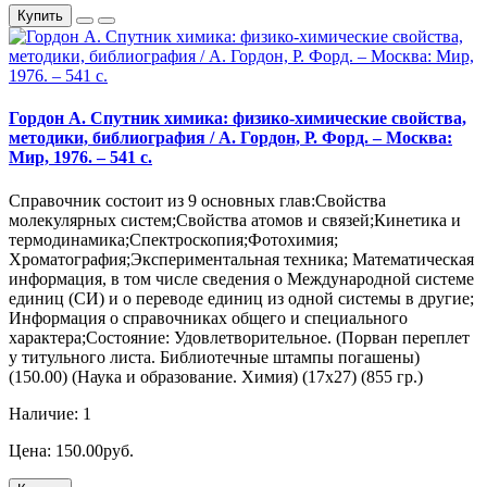
Купить
Гордон А. Спутник химика: физико-химические свойства,
методики, библиография / А. Гордон, Р. Форд. – Москва:
Мир, 1976. – 541 с.
Справочник состоит из 9 основных глав:Свойства
молекулярных систем;Свойства атомов и связей;Кинетика и
термодинамика;Спектроскопия;Фотохимия;
Хроматография;Экспериментальная техника; Математическая
информация, в том числе сведения о Международной системе
единиц (СИ) и о переводе единиц из одной системы в другие;
Информация о справочниках общего и специального
характера;Состояние: Удовлетворительное. (Порван переплет
у титульного листа. Библиотечные штампы погашены)
(150.00) (Наука и образование. Химия) (17х27) (855 гр.)
Наличие: 1
Цена: 150.00руб.