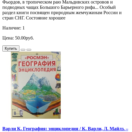
Фьордов, в тропическом раю Мальдивских островов и
подводных чащах Большого Барьерного рифа... Особый
раздел книги посвящен природным жемчужинам России и
стран СНГ. Состояние хорошее
Наличие: 1
Цена: 50.00руб.
Купить
Варли К. География: энциклопедия / К. Варли, Л. Майлз. –