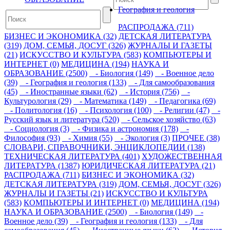
География и геология
РАСПРОДАЖА (711)
БИЗНЕС И ЭКОНОМИКА (32)
ДЕТСКАЯ ЛИТЕРАТУРА
(319)
ДОМ, СЕМЬЯ, ДОСУГ (326)
ЖУРНАЛЫ И ГАЗЕТЫ
(21)
ИСКУССТВО И КУЛЬТУРА (583)
КОМПЬЮТЕРЫ И
ИНТЕРНЕТ (0)
МЕДИЦИНА (194)
НАУКА И
ОБРАЗОВАНИЕ (2500)
- Биология (149)
- Военное дело
(39)
- География и геология (133)
- Для самообразования
(45)
- Иностранные языки (62)
- История (756)
-
Культурология (29)
- Математика (149)
- Педагогика (69)
- Политология (16)
- Психология (100)
- Религии (47)
-
Русский язык и литература (520)
- Сельское хозяйство (63)
- Социология (3)
- Физика и астрономия (178)
-
Философия (93)
- Химия (55)
- Экология (3)
ПРОЧЕЕ (38)
СЛОВАРИ, СПРАВОЧНИКИ, ЭНЦИКЛОПЕДИИ (138)
ТЕХНИЧЕСКАЯ ЛИТЕРАТУРА (401)
ХУДОЖЕСТВЕННАЯ
ЛИТЕРАТУРА (1387)
ЮРИДИЧЕСКАЯ ЛИТЕРАТУРА (21)
РАСПРОДАЖА (711)
БИЗНЕС И ЭКОНОМИКА (32)
ДЕТСКАЯ ЛИТЕРАТУРА (319)
ДОМ, СЕМЬЯ, ДОСУГ (326)
ЖУРНАЛЫ И ГАЗЕТЫ (21)
ИСКУССТВО И КУЛЬТУРА
(583)
КОМПЬЮТЕРЫ И ИНТЕРНЕТ (0)
МЕДИЦИНА (194)
НАУКА И ОБРАЗОВАНИЕ (2500)
- Биология (149)
-
Военное дело (39)
- География и геология (133)
- Для