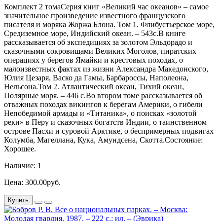
Комплект 2 томаСерия книг «Великий час океанов» – самое
значительное произведение известного французского
писателя и моряка Жоржа Блона. Том 1. Флибустьерское море,
Средиземное море, Индийский океан. – 543с.В книге
рассказывается об экспедициях за золотом Эльдорадо и
сказочными сокровищами Великих Моголов, пиратских
операциях у берегов Ямайки и крестовых походах, о
малоизвестных фактах из жизни Александра Македонского,
Юлия Цезаря, Васко да Гамы, Барбароссы, Наполеона,
Нельсона.Том 2. Атлантический океан, Тихий океан,
Полярные моря. – 446 с.Во втором томе рассказывается об
отважных походах викингов к берегам Америки, о гибели
Непобедимой армады и «Титаника», о поисках «золотой
реки» в Перу и сказочных богатств Индии, о таинственном
острове Пасхи и суровой Арктике, о беспримерных подвигах
Колумба, Магеллана, Кука, Амундсена, Скотта.Состояние:
Хорошее.
Наличие: 1
Цена: 300.00руб.
Купить