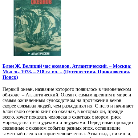
Блон Ж. Великий час океанов. Атлантический. – Москва:
Мысль, 1978. – 218 с.: ил. – (Путешествия. Приключения.
Поиск)
Первый океан, название которого появилось в человеческом
обиходе, – Атлантический. Океан с самым древним в мире и
самым оживленным судоходством на протяжении веков
скорее связывал людей, чем разъединял их. С него и начинает
Блон свою серию книг об океанах, в которых он, прежде
всего, хочет показать человека в схватках с морем, риск
мореходства с его удачами и неудачами. Перед нами проходит
связанные с океаном события разных эпох, оставившие
заметный след в истории человечества. Атлантида, викинги,