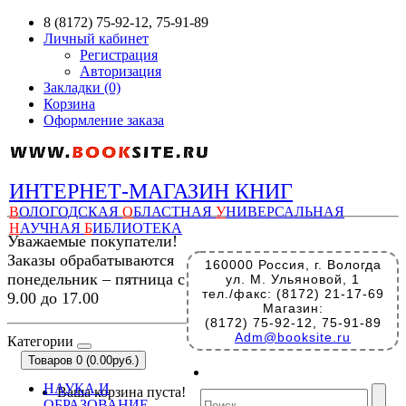
8 (8172) 75-92-12, 75-91-89
Личный кабинет
Регистрация
Авторизация
Закладки (0)
Корзина
Оформление заказа
ИНТЕРНЕТ-МАГАЗИН КНИГ
В
ОЛОГОДСКАЯ
О
БЛАСТНАЯ
У
НИВЕРСАЛЬНАЯ
Н
АУЧНАЯ
Б
ИБЛИОТЕКА
Уважаемые покупатели!
Заказы обрабатываются
160000 Россия, г. Вологда
понедельник – пятница с
ул. М. Ульяновой, 1
тел./факс: (8172) 21-17-69
9.00 до 17.00
Магазин:
(8172) 75-92-12, 75-91-89
Adm@booksite.ru
Категории
Товаров 0 (0.00руб.)
НАУКА И
Ваша корзина пуста!
ОБРАЗОВАНИЕ