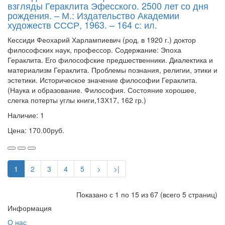
взгляды Гераклита Эфесского. 2500 лет со дня
рождения. – М.: Издательство Академии
художеств СССР, 1963. – 164 с: ил.
Кессиди Феохарий Харлампиевич (род. в 1920 г.) доктор
философских наук, профессор. Содержание: Эпоха
Гераклита. Его философские предшественники. Диалектика и
материализм Гераклита. Проблемы познания, религии, этики и
эстетики. Историческое значение философии Гераклита.
(Наука и образование. Философия. Состояние хорошее,
слегка потерты углы книги,13Х17, 162 гр.)
Наличие: 1
Цена: 170.00руб.
1
2
3
4
5
>
>|
Показано с 1 по 15 из 67 (всего 5 страниц)
Информация
О нас