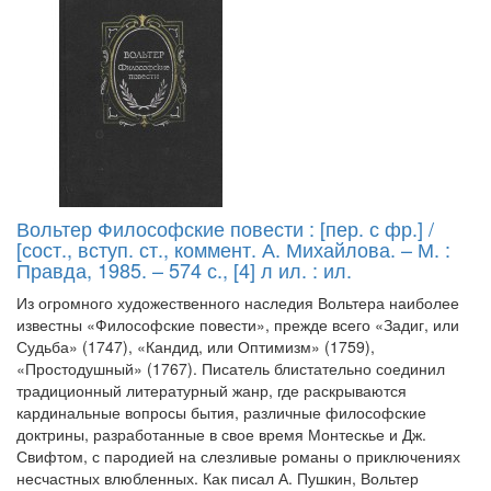
Вольтер Философские повести : [пер. с фр.] /
[сост., вступ. ст., коммент. А. Михайлова. – М. :
Правда, 1985. – 574 с., [4] л ил. : ил.
Из огромного художественного наследия Вольтера наиболее
известны «Философские повести», прежде всего «Задиг, или
Судьба» (1747), «Кандид, или Оптимизм» (1759),
«Простодушный» (1767). Писатель блистательно соединил
традиционный литературный жанр, где раскрываются
кардинальные вопросы бытия, различные философские
доктрины, разработанные в свое время Монтескье и Дж.
Свифтом, с пародией на слезливые романы о приключениях
несчастных влюбленных. Как писал А. Пушкин, Вольтер