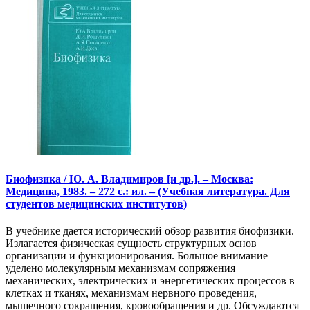
Биофизика / Ю. А. Владимиров [и др.]. – Москва:
Медицина, 1983. – 272 с.: ил. – (Учебная литература. Для
студентов медицинских институтов)
В учебнике дается исторический обзор развития биофизики.
Излагается физическая сущность структурных основ
организации и функционирования. Большое внимание
уделено молекулярным механизмам сопряжения
механических, электрических и энергетических процессов в
клетках и тканях, механизмам нервного проведения,
мышечного сокращения, кровообращения и др. Обсуждаются