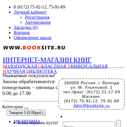
8 (8172) 75-92-12, 75-91-89
Личный кабинет
Регистрация
Авторизация
Закладки (0)
Корзина
Оформление заказа
ИНТЕРНЕТ-МАГАЗИН КНИГ
В
ОЛОГОДСКАЯ
О
БЛАСТНАЯ
У
НИВЕРСАЛЬНАЯ
Н
АУЧНАЯ
Б
ИБЛИОТЕКА
Уважаемые покупатели!
Заказы обрабатываются
160000 Россия, г. Вологда
понедельник – пятница с
ул. М. Ульяновой, 1
тел./факс: (8172) 21-17-69
9.00 до 17.00
Магазин:
(8172) 75-92-12, 75-91-89
Adm@booksite.ru
Категории
Товаров 0 (0.00руб.)
МЕДИЦИНА
Ваша корзина пуста!