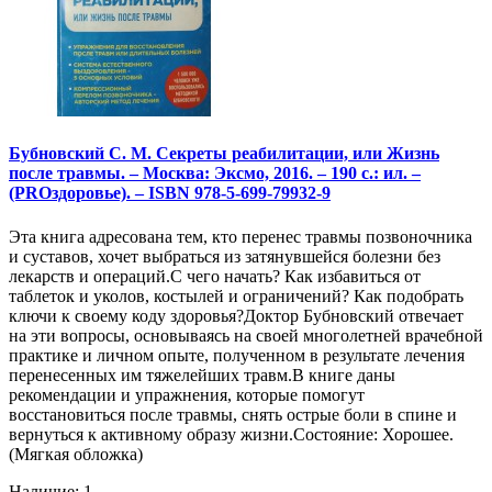
Бубновский С. М. Секреты реабилитации, или Жизнь
после травмы. – Москва: Эксмо, 2016. – 190 с.: ил. –
(PROздоровье). – ISBN 978-5-699-79932-9
Эта книга адресована тем, кто перенес травмы позвоночника
и суставов, хочет выбраться из затянувшейся болезни без
лекарств и операций.С чего начать? Как избавиться от
таблеток и уколов, костылей и ограничений? Как подобрать
ключи к своему коду здоровья?Доктор Бубновский отвечает
на эти вопросы, основываясь на своей многолетней врачебной
практике и личном опыте, полученном в результате лечения
перенесенных им тяжелейших травм.В книге даны
рекомендации и упражнения, которые помогут
восстановиться после травмы, снять острые боли в спине и
вернуться к активному образу жизни.Состояние: Хорошее.
(Мягкая обложка)
Наличие: 1