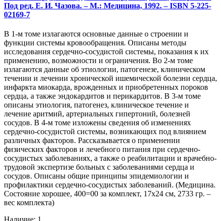
Под ред. Е. И. Чазова. – М.: Медицина, 1992. – ISBN 5-225-
02169-7
В 1-м томе излагаются основные данные о строении и
функции системы кровообращения. Описаны методы
исследования сердечно-сосудистой системы, показания к их
применению, возможности и ограничения. Во 2-м томе
излагаются данные об этиологии, патогенезе, клиническом
течении и лечении хронической ишемической болезни сердца,
инфаркта миокарда, врожденных и приобретенных пороков
сердца, а также эндокардитов и перикардитов. В 3-м томе
описаны этиология, патогенез, клиническое течение и
лечение аритмий, артериальных гипертоний, болезней
сосудов. В 4-м томе изложены сведения об изменениях
сердечно-сосудистой системы, возникающих под влиянием
различных факторов. Рассказывается о применении
физических факторов и лечебного питания при сердечно-
сосудистых заболеваниях, а также о реабилитации и врачебно-
трудовой экспертизе больных с заболеваниями сердца и
сосудов. Описаны общие принципы эпидемиологии и
профилактики сердечно-сосудистых заболеваний. (Медицина.
Состояние хорошее, 400=00 за комплект, 17х24 см, 2733 гр. –
вес комплекта)
Наличие: 1