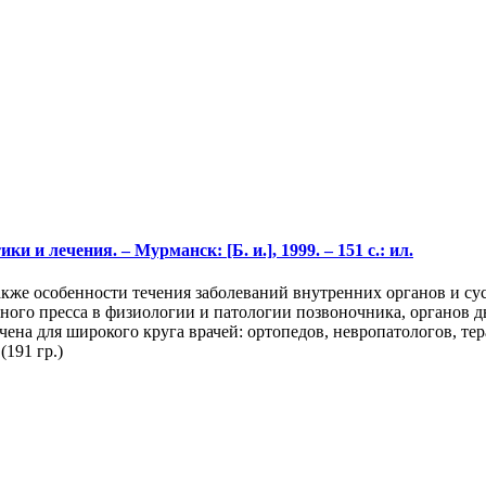
 и лечения. – Мурманск: [Б. и.], 1999. – 151 с.: ил.
кже особенности течения заболеваний внутренних органов и сус
го пресса в физиологии и патологии позвоночника, органов ды
на для широкого круга врачей: ортопедов, невропатологов, тер
191 гр.)