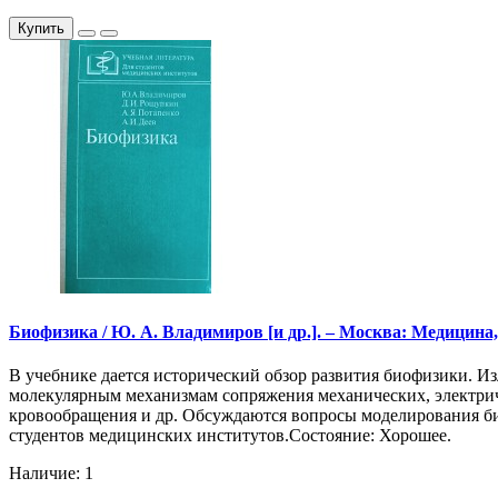
Купить
Биофизика / Ю. А. Владимиров [и др.]. – Москва: Медицина, 
В учебнике дается исторический обзор развития биофизики. И
молекулярным механизмам сопряжения механических, электрич
кровообращения и др. Обсуждаются вопросы моделирования би
студентов медицинских институтов.Состояние: Хорошее.
Наличие: 1