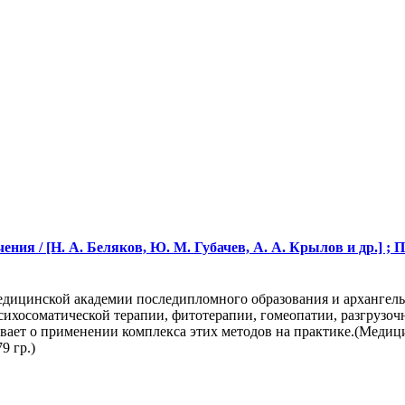
 / [Н. А. Беляков, Ю. М. Губачев, А. А. Крылов и др.] ; Под
дицинской академии последипломного образования и архангельс
сихосоматической терапии, фитотерапии, гомеопатии, разгрузоч
ывает о применении комплекса этих методов на практике.(Меди
9 гр.)