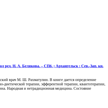
 ред. Н. А. Белякова. – СПб. ; Архангельск : Сев.-Зап. кн.
кий врач М. Ш. Рахматулин. В книге дается определение
но-диетической терапии, эфферентной терапии, квантотерапии,
цина. Народная и нетрадиционная медицина. Состояние