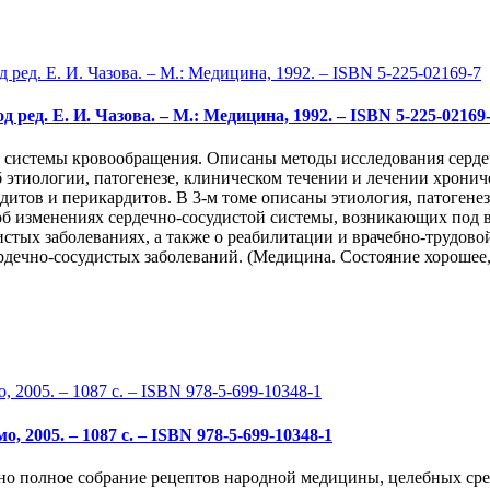
од ред. Е. И. Чазова. – М.: Медицина, 1992. – ISBN 5-225-02169
и системы кровообращения. Описаны методы исследования серде
б этиологии, патогенезе, клиническом течении и лечении хронич
итов и перикардитов. В 3-м томе описаны этиология, патогенез
 об изменениях сердечно-сосудистой системы, возникающих под
стых заболеваниях, а также о реабилитации и врачебно-трудовой
но-сосудистых заболеваний. (Медицина. Состояние хорошее, 400
2005. – 1087 с. – ISBN 978-5-699-10348-1
о полное собрание рецептов народной медицины, целебных сре