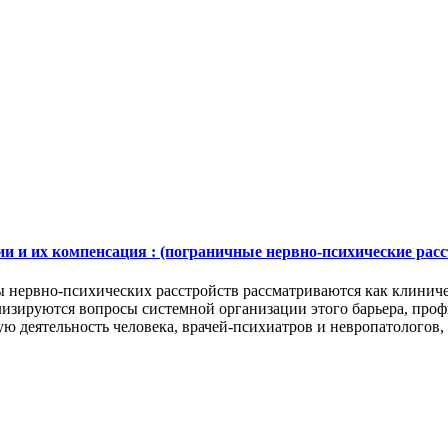
и их компенсация : (пограничные нервно-психические расстрой
ы нервно-психических расстройств рассматриваются как клини
лизируются вопросы системной организации этого барьера, про
ю деятельность человека, врачей-психиатров и невропатологов, 