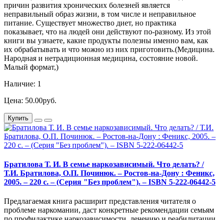
причин развития хронических болезней является
неправильный образ жизни, в том числе и неправильное
питание. Существует множество диет, но практика
показывает, что на людей они действуют по-разному. Из этой
книги вы узнаете, какие продукты полезны именно вам, как
их обрабатывать и что можно из них приготовить.(Медицина.
Народная и нетрадиционная медицина, состояние новой.
Малый формат,)
Наличие: 1
Цена: 50.00руб.
Купить
Братилова Т. И. В семье наркозависимый. Что делать? /
Т.И. Братилова, О.П. Починюк. – Ростов-на-Дону : Феникс,
2005. – 220 с. – (Серия "Без проблем"). – ISBN 5-222-06442-5
Предлагаемая книга расширит представления читателя о
проблеме наркомании, даст конкретные рекомендации семьям
по профилактике наркозависимости, лечению и реабилитации