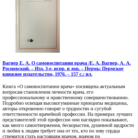
Вагнер Е. А. О самовоспитании врача /Е. А. Вагнер, А. А.
Росновский. – Изд. 3-е, испр. и доп. – Пермь: Пермское
книжное издательство, 1976. – 157 с.: ил.
Книга «О самовоспитании врача» посвящена актуальным
вопросам становления личности врача, его
профессиональному и нравственному совершенствованию.
Подробно освещая высокогуманные принципы медицины,
авторы откровенно говорят о трудностях и сугубой
ответственности врачебной профессии. На примерах лучших
представителей этой профессии они наглядно показывают,
как много самоотвержения, бескорыстия, душевной щедрости
и любви к людям требует она от тех, кто по зову сердца
стремится стать настоящим врачом, врачом по