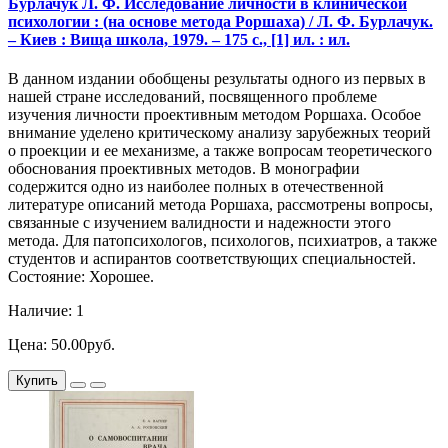
Бурлачук Л. Ф. Исследование личности в клинической
психологии : (на основе метода Роршаха) / Л. Ф. Бурлачук.
– Киев : Вища школа, 1979. – 175 с., [1] ил. : ил.
В данном издании обобщены результаты одного из первых в
нашей стране исследований, посвященного проблеме
изучения личности проективным методом Роршаха. Особое
внимание уделено критическому анализу зарубежных теорий
о проекции и ее механизме, а также вопросам теоретического
обоснования проективных методов. В монографии
содержится одно из наиболее полных в отечественной
литературе описаний метода Роршаха, рассмотрены вопросы,
связанные с изучением валидности и надежности этого
метода. Для патопсихологов, психологов, психиатров, а также
студентов и аспирантов соответствующих специальностей.
Состояние: Хорошее.
Наличие: 1
Цена: 50.00руб.
Купить