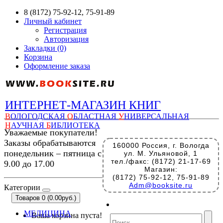
8 (8172) 75-92-12, 75-91-89
Личный кабинет
Регистрация
Авторизация
Закладки (0)
Корзина
Оформление заказа
ИНТЕРНЕТ-МАГАЗИН КНИГ
В
ОЛОГОДСКАЯ
О
БЛАСТНАЯ
У
НИВЕРСАЛЬНАЯ
Н
АУЧНАЯ
Б
ИБЛИОТЕКА
Уважаемые покупатели!
Заказы обрабатываются
160000 Россия, г. Вологда
понедельник – пятница с
ул. М. Ульяновой, 1
тел./факс: (8172) 21-17-69
9.00 до 17.00
Магазин:
(8172) 75-92-12, 75-91-89
Adm@booksite.ru
Категории
Товаров 0 (0.00руб.)
МЕДИЦИНА
Ваша корзина пуста!