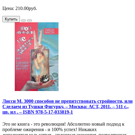
Цена: 210.00руб.
Купить
Лисси М. 3000 способов не препятствовать стройности, или
Сделаем из Тушки Фигурку. – Москва: АСТ, 2011. – 511 с.,
цв. ил . – ISBN 978-5-17-033819-1
Это не книга - это революция! Абсолютно новый подход к
проблеме ожирения - и 100% успех! Никаких
дополнительных затрат - сплошная экономия, позволяющая