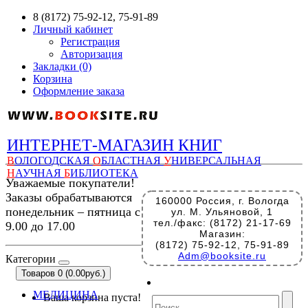
8 (8172) 75-92-12, 75-91-89
Личный кабинет
Регистрация
Авторизация
Закладки (0)
Корзина
Оформление заказа
ИНТЕРНЕТ-МАГАЗИН КНИГ
В
ОЛОГОДСКАЯ
О
БЛАСТНАЯ
У
НИВЕРСАЛЬНАЯ
Н
АУЧНАЯ
Б
ИБЛИОТЕКА
Уважаемые покупатели!
Заказы обрабатываются
160000 Россия, г. Вологда
понедельник – пятница с
ул. М. Ульяновой, 1
тел./факс: (8172) 21-17-69
9.00 до 17.00
Магазин:
(8172) 75-92-12, 75-91-89
Adm@booksite.ru
Категории
Товаров 0 (0.00руб.)
МЕДИЦИНА
Ваша корзина пуста!