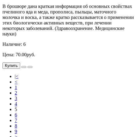
В брошюре дана краткая информация об основных свойствах
пчелиного яда и меда, прополиса, пыльцы, маточного
молочка и воска, а также кратко рассказывается о применении
этих биологически активных веществ, при лечении
некоторых заболеваний. (Здравоохранение. Медицинские
науки)
Наличие: 6
Цена: 70.00руб.
Купить
|<
<
1
2
3
4
5
6
7
8
9
>