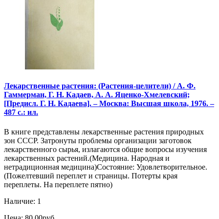
Лекарственные растения: (Растения-целители) / А. Ф.
Гаммерман, Г. Н. Кадаев, А. А. Яценко-Хмелевский;
[Предисл. Г. Н. Кадаева]. – Москва: Высшая школа, 1976. –
487 с.: ил.
В книге представлены лекарственные растения природных
зон СССР. Затронуты проблемы организации заготовок
лекарственного сырья, излагаются общие вопросы изучения
лекарственных растений.(Медицина. Народная и
нетрадиционная медицина)Состояние: Удовлетворительное.
(Пожелтевший переплет и страницы. Потерты края
переплеты. На переплете пятно)
Наличие: 1
Цена: 80.00руб.