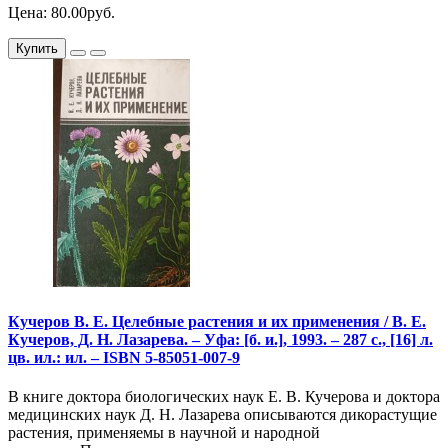
Цена: 80.00руб.
Купить
Кучеров В. Е. Целебные растения и их применения / В. Е.
Кучеров, Д. Н. Лазарева. – Уфа: [б. и.], 1993. – 287 с., [16] л.
цв. ил.: ил. – ISBN 5-85051-007-9
В книге доктора биологических наук Е. В. Кучерова и доктора
медицинских наук Д. Н. Лазарева описываются дикорастущие
растения, применяемы в научной и народной