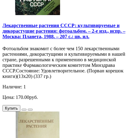
Лекарственные растения СССР: культивируемые и
дикорастущие растения: фотоальбом. – 2-е изд., испр. –
Москва: Планета, 1988. – 207 с.: цв. ил.
Фотоальбом знакомит с более чем 150 лекарственными
растениями, дикорастущими и культивируемыми в нашей
стране, разрешенными к применению в медицинской
практике Фармакологическим комитетом Минздрава
СССР.Состояние: Удовлетворительное. (Порван корешок
книги)(13х20) (337 гр.)
Наличие: 1
Цена: 170.00руб.
Купить