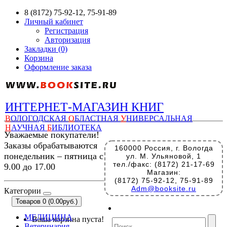
8 (8172) 75-92-12, 75-91-89
Личный кабинет
Регистрация
Авторизация
Закладки (0)
Корзина
Оформление заказа
ИНТЕРНЕТ-МАГАЗИН КНИГ
В
ОЛОГОДСКАЯ
О
БЛАСТНАЯ
У
НИВЕРСАЛЬНАЯ
Н
АУЧНАЯ
Б
ИБЛИОТЕКА
Уважаемые покупатели!
Заказы обрабатываются
160000 Россия, г. Вологда
понедельник – пятница с
ул. М. Ульяновой, 1
тел./факс: (8172) 21-17-69
9.00 до 17.00
Магазин:
(8172) 75-92-12, 75-91-89
Adm@booksite.ru
Категории
Товаров 0 (0.00руб.)
МЕДИЦИНА
Ваша корзина пуста!
Ветеринария