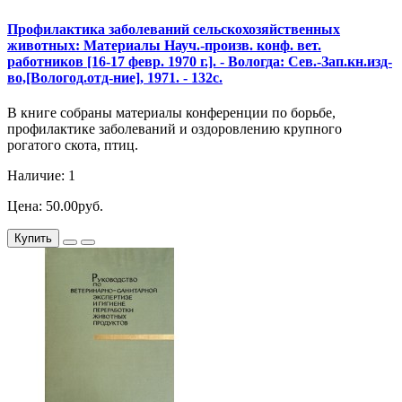
Профилактика заболеваний сельскохозяйственных
животных: Материалы Науч.-произв. конф. вет.
работников [16-17 февр. 1970 г.]. - Вологда: Сев.-Зап.кн.изд-
во,[Вологод.отд-ние], 1971. - 132с.
В книге собраны материалы конференции по борьбе,
профилактике заболеваний и оздоровлению крупного
рогатого скота, птиц.
Наличие: 1
Цена: 50.00руб.
Купить