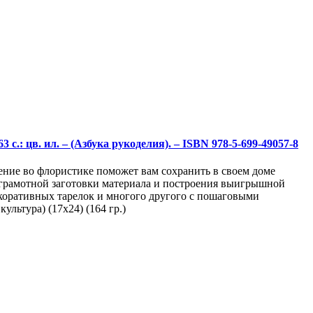
с.: цв. ил. – (Азбука рукоделия). – ISBN 978-5-699-49057-8
ение во флористике поможет вам сохранить в своем доме
т грамотной заготовки материала и построения выигрышной
декоративных тарелок и многого другого с пошаговыми
льтура) (17х24) (164 гр.)