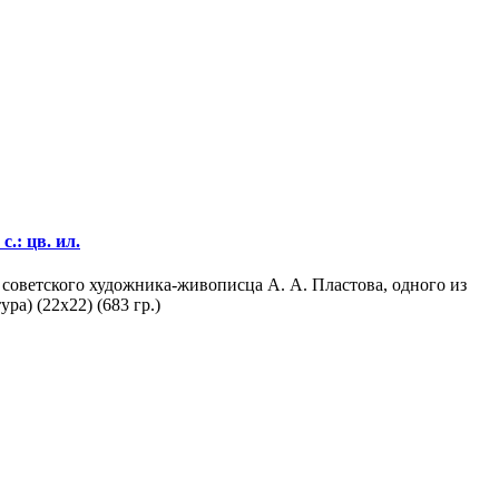
.: цв. ил.
советского художника-живописца А. А. Пластова, одного из
а) (22х22) (683 гр.)