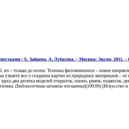
ками / А. Зайцева, А. Дубасова. – Москва: Эксмо, 2011. – 63 
, но – только до осени. Техника фитоживописи – новое направл
вы узнаете все о создании картин из природных материалов – о
 здесь два десятка моделей открыток, панно, рамок, подвесок, 
ожка. (Библиотечные штампы погашены)(100.00) (Искусство и ку