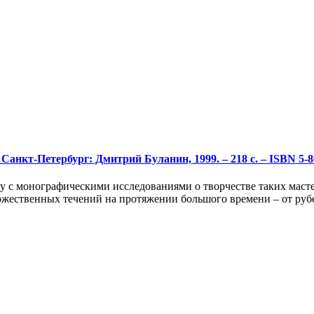
Санкт-Петербург: Дмитрий Буланин, 1999. – 218 с. – ISBN 5-8
у с монографическими исследованиями о творчестве таких масте
жественных течений на протяжении большого времени – от рубе