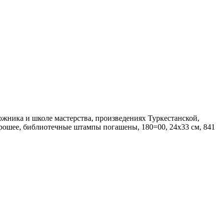
ожника и школе мастерства, произведениях Туркестанской,
хорошее, библиотечные штампы погашены, 180=00, 24х33 см, 841