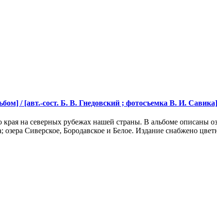
м] / [авт.-сост. Б. В. Гнедовский ; фотосъемка В. И. Савика]. 
 края на северных рубежах нашей страны. В альбоме описаны озе
; озера Сиверское, Бородавское и Белое. Издание снабжено цве