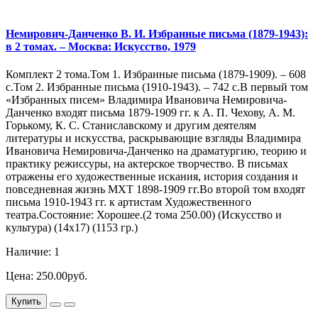
Немирович-Данченко В. И. Избранные письма (1879-1943):
в 2 томах. – Москва: Искусство, 1979
Комплект 2 тома.Том 1. Избранные письма (1879-1909). – 608
с.Том 2. Избранные письма (1910-1943). – 742 с.В первый том
«Избранных писем» Владимира Ивановича Немировича-
Данченко входят письма 1879-1909 гг. к А. П. Чехову, А. М.
Горькому, К. С. Станиславскому и другим деятелям
литературы и искусства, раскрывающие взгляды Владимира
Ивановича Немировича-Данченко на драматургию, теорию и
практику режиссуры, на актерское творчество. В письмах
отражены его художественные искания, история создания и
повседневная жизнь МХТ 1898-1909 гг.Во второй том входят
письма 1910-1943 гг. к артистам Художественного
театра.Состояние: Хорошее.(2 тома 250.00) (Искусство и
культура) (14х17) (1153 гр.)
Наличие: 1
Цена: 250.00руб.
Купить