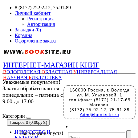
8 (8172) 75-92-12, 75-91-89
Личный кабинет
Регистрация
Авторизация
Закладки (0)
Корзина
Оформление заказа
ИНТЕРНЕТ-МАГАЗИН КНИГ
В
ОЛОГОДСКАЯ
О
БЛАСТНАЯ
У
НИВЕРСАЛЬНАЯ
Н
АУЧНАЯ
Б
ИБЛИОТЕКА
Уважаемые покупатели!
Заказы обрабатываются
160000 Россия, г. Вологда
понедельник – пятница с
ул. М. Ульяновой, 1
тел./факс: (8172) 21-17-69
9.00 до 17.00
Магазин:
(8172) 75-92-12, 75-91-89
Adm@booksite.ru
Категории
Товаров 0 (0.00руб.)
ИСКУССТВО И
Ваша корзина пуста!
КУЛЬТУРА