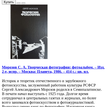
Купить
Морозов С. А. Творческая фотография: фотоальбом. – Изд.
2-е, испр. – Москва: Планета, 1986. – 414 с.: цв. ил.
Историк и теоретик отечественного и зарубежного
фотоискусства, заслуженный работник культуры РСФСР
Сергей Александрович Морозов родился в Семипалатинске.
В печати начал выступать с 1925 года. Долгое время
сотрудничал в центральных газетах и журналах, но более
всего занимался фотоискусством и фотожурналистикой.
Выпустил серию книг по фотографии. Настоящая книга