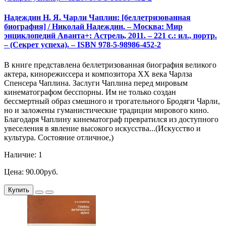
Надеждин Н. Я. Чарли Чаплин: [беллетризованная
биография] / Николай Надеждин. – Москва: Мир
энциклопедий Аванта+: Aстрель, 2011. – 221 с.: ил., портр.
– (Секрет успеха). – ISBN 978-5-98986-452-2
В книге представлена беллетризованная биография великого
актера, кинорежиссера и композитора XX века Чарлза
Спенсера Чаплина. Заслуги Чаплина перед мировым
кинематографом бесспорны. Им не только создан
бессмертный образ смешного и трогательного Бродяги Чарли,
но и заложены гуманистические традиции мирового кино.
Благодаря Чаплину кинематограф превратился из доступного
увеселения в явление высокого искусства...(Искусство и
культура. Состояние отличное,)
Наличие: 1
Цена: 90.00руб.
Купить