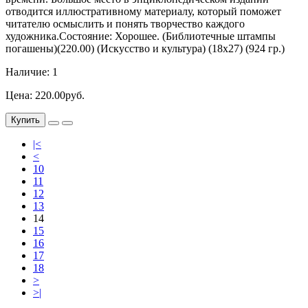
отводится иллюстративному материалу, который поможет
читателю осмыслить и понять творчество каждого
художника.Состояние: Хорошее. (Библиотечные штампы
погашены)(220.00) (Искусство и культура) (18х27) (924 гр.)
Наличие: 1
Цена: 220.00руб.
Купить
|<
<
10
11
12
13
14
15
16
17
18
>
>|