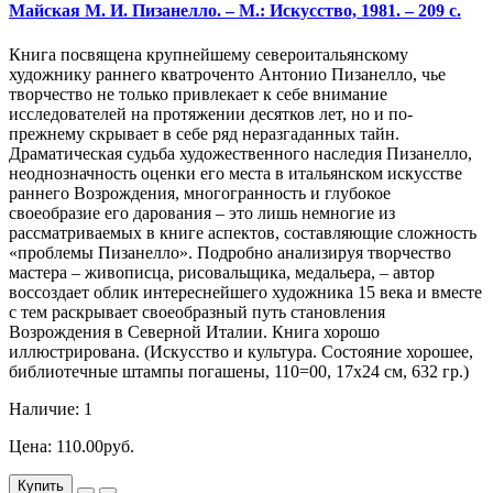
Майская М. И. Пизанелло. – М.: Искусство, 1981. – 209 с.
Книга посвящена крупнейшему североитальянскому
художнику раннего кватроченто Антонио Пизанелло, чье
творчество не только привлекает к себе внимание
исследователей на протяжении десятков лет, но и по-
прежнему скрывает в себе ряд неразгаданных тайн.
Драматическая судьба художественного наследия Пизанелло,
неоднозначность оценки его места в итальянском искусстве
раннего Возрождения, многогранность и глубокое
своеобразие его дарования – это лишь немногие из
рассматриваемых в книге аспектов, составляющие сложность
«проблемы Пизанелло». Подробно анализируя творчество
мастера – живописца, рисовальщика, медальера, – автор
воссоздает облик интереснейшего художника 15 века и вместе
с тем раскрывает своеобразный путь становления
Возрождения в Северной Италии. Книга хорошо
иллюстрирована. (Искусство и культура. Состояние хорошее,
библиотечные штампы погашены, 110=00, 17х24 см, 632 гр.)
Наличие: 1
Цена: 110.00руб.
Купить