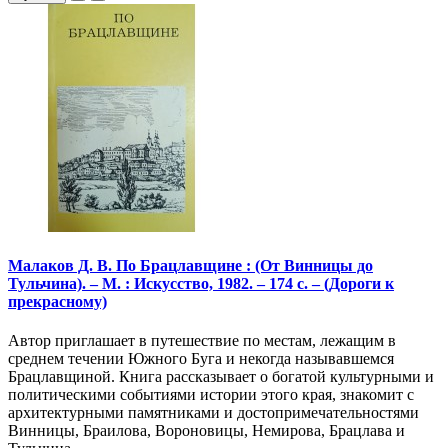
Малаков Д. В. По Брацлавщине : (От Винницы до
Тульчина). – М. : Искусство, 1982. – 174 с. – (Дороги к
прекрасному)
Автор приглашает в путешествие по местам, лежащим в
среднем течении Южного Буга и некогда называвшемся
Брацлавщиной. Книга рассказывает о богатой культурными и
политическими событиями истории этого края, знакомит с
архитектурными памятниками и достопримечательностями
Винницы, Браилова, Вороновицы, Немирова, Брацлава и