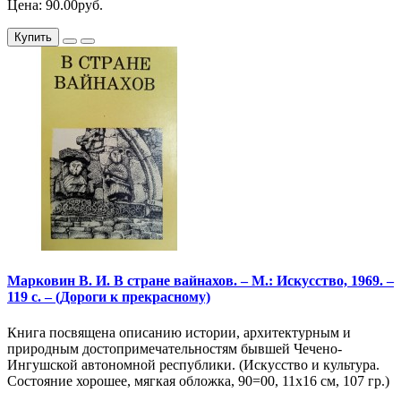
Цена: 90.00руб.
Купить
Марковин В. И. В стране вайнахов. – М.: Искусство, 1969. –
119 с. – (Дороги к прекрасному)
Книга посвящена описанию истории, архитектурным и
природным достопримечательностям бывшей Чечено-
Ингушской автономной республики. (Искусство и культура.
Состояние хорошее, мягкая обложка, 90=00, 11х16 см, 107 гр.)