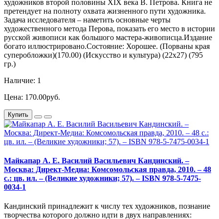
художников второй половины XIX века В. Петрова. Книга не
претендует на полноту охвата жизненного пути художника.
Задача исследователя – наметить основные черты
художественного метода Перова, показать его место в истории
русской живописи как большого мастера-живописца.Издание
богато иллюстрировано.Состояние: Хорошее. (Порваны края
суперобложки)(170.00) (Искусство и культура) (22х27) (795
гр.)
Наличие: 1
Цена: 170.00руб.
Купить
Майкапар А. Е. Василий Васильевич Кандинский. –
Москва: Директ-Медиа: Комсомольская правда, 2010. – 48
с.: цв. ил. – (Великие художники; 57). – ISBN 978-5-7475-
0034-1
Кандинский принадлежит к числу тех художников, познание
творчества которого должно идти в двух направлениях: