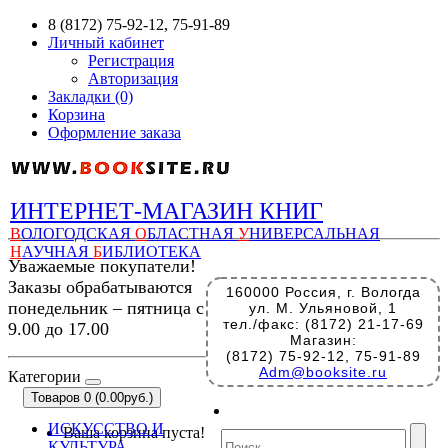
8 (8172) 75-92-12, 75-91-89
Личный кабинет
Регистрация
Авторизация
Закладки (0)
Корзина
Оформление заказа
ИНТЕРНЕТ-МАГАЗИН КНИГ
В
ОЛОГОДСКАЯ
О
БЛАСТНАЯ
У
НИВЕРСАЛЬНАЯ
Н
АУЧНАЯ
Б
ИБЛИОТЕКА
Уважаемые покупатели!
Заказы обрабатываются
160000 Россия, г. Вологда
понедельник – пятница с
ул. М. Ульяновой, 1
тел./факс: (8172) 21-17-69
9.00 до 17.00
Магазин:
(8172) 75-92-12, 75-91-89
Adm@booksite.ru
Категории
Товаров 0 (0.00руб.)
ИСКУССТВО И
Ваша корзина пуста!
КУЛЬТУРА