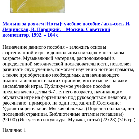
Малыш за роялем [Ноты]: учебное пособие / авт.-сост. И.
Лещинская, В. Пороцкий. – Москва: Советский
композитор, 1992. – 104 с.
Назначение данного пособия – заложить основы
фортепианной игры в дошкольном и младшем школьном
возрасте. Музыкальный материал, расположенный в
определенной методической последовательности, позволяет
развивать слух ученика, помогает изучению нотной грамоты,
а также приобретению необходимых для начинающего
пианиста исполнительских приемов, воспитывает навыки
ансамблевой игры. Публикуемое учебное пособие
предназначено детям 6-7 летнего возраста, начинающим
обучаться игре на фортепиано под руководством педагога, и
рассчитано, примерно, на один год занятий.Состояние:
Удовлетворительное. Мягкая обложка. (Порвана обложка, нет
последней страницы. Библиотечные штампы погашены)
(90.00) (Искусство и культура. Музыка, ноты) (22х28) (316 гр.)
Наличие: 1