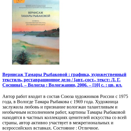
Вернисаж Тамары Рыбаковой : графика, художественный
текстиль, реставрационное дело / [авт.-сост., текст: Л. Г.
Соснина]. – Вологда : Вологжанин, 2006. – [10] с. : цв. ил.
Автор работ входит в состав Союза художников России с 1975
года, в Вологде Тамара Рыбакова с 1969 года. Художница
заслужила любовь и признание вологжан талантливым и
необычным исполнением работ, картины Тамары Рыбаковой
находятся в частных коллекциях ценителей искусства со всей
страны, автор активно участвует в межрегиональных и
всероссийских вставках. Состояние : Отличное.