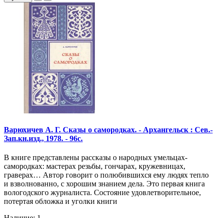
Варюхичев А. Г. Сказы о самородках. - Архангельск : Сев.-
Зап.кн.изд., 1978. - 96с.
В книге представлены рассказы о народных умельцах-
самородках: мастерах резьбы, гончарах, кружевницах,
граверах… Автор говорит о полюбившихся ему людях тепло
и взволнованно, с хорошим знанием дела. Это первая книга
вологодского журналиста. Состояние удовлетворительное,
потертая обложка и уголки книги
Наличие: 1