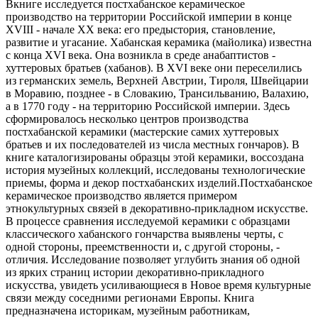
Вкниге исследуется постхабанское керамическое
производство на территории Российской империи в конце
XVIII - начале XX века: его предыстория, становление,
развитие и угасание. Хабанская керамика (майолика) известна
с конца XVI века. Она возникла в среде анабаптистов -
хуттеровых братьев (хабанов). В XVI веке они переселились
из германских земель, Верхней Австрии, Тироля, Швейцарии
в Моравию, позднее - в Словакию, Трансильванию, Валахию,
а в 1770 году - на территорию Российской империи. Здесь
сформировалось несколько центров производства
постхабанской керамики (мастерские самих хуттеровых
братьев и их последователей из числа местных гончаров). В
книге каталогизированы образцы этой керамики, воссоздана
история музейных коллекций, исследованы технологические
приемы, форма и декор постхабанских изделий.Постхабанское
керамическое производство является примером
этнокультурных связей в декоративно-прикладном искусстве.
В процессе сравнения исследуемой керамики с образцами
классического хабанского гончарства выявлены черты, с
одной стороны, преемственности и, с другой стороны, -
отличия. Исследование позволяет углубить знания об одной
из ярких страниц истории декоративно-прикладного
искусства, увидеть усиливающиеся в Новое время культурные
связи между соседними регионами Европы. Книга
предназначена историкам, музейным работникам,