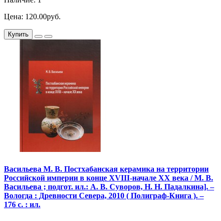
Цена: 120.00руб.
Купить
Васильева М. В. Постхабанская керамика на территории
Российской империи в конце XVIII-начале XX века / М. В.
Васильева ; подгот. ил.: А. В. Суворов, Н. Н. Падалкина]. –
Вологда : Древности Севера, 2010 ( Полиграф-Книга ). –
176 с. : ил.