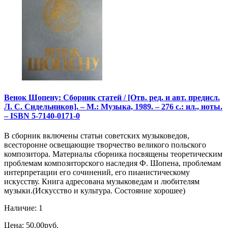
Венок Шопену: Сборник статей / [Отв. ред. и авт. предисл.
Л. С. Сидельников]. – М.: Музыка, 1989. – 276 с.: ил., ноты.
– ISBN 5-7140-0171-0
В сборник включены статьи советских музыковедов,
всесторонне освещающие творчество великого польского
композитора. Материалы сборника посвящены теоретическим
проблемам композиторского наследия Ф. Шопена, проблемам
интерпретации его сочинений, его пианистическому
искусству. Книга адресована музыковедам и любителям
музыки.(Искусство и культура. Состояние хорошее)
Наличие: 1
Цена: 50.00руб.