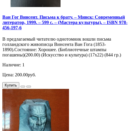
Ван Гог Винсент. Письма к брату. – Минск: Современный
литератор, 1999. – 599 с. – (Мастера культуры). – ISBN 978-
456-197-6
В предлагаемый читателю однотомник вошли письма
голландского живописца Винсента Ван Гога (1853-
1890).Состояние: Хорошее. (Библиотечные штампы
погашены)(200.00) (Искусство и культура) (17х22) (844 гр.)
Наличие: 1
Цена: 200.00руб.
Купить