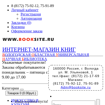
8 (8172) 75-92-12, 75-91-89
Личный кабинет
Регистрация
Авторизация
Закладки (0)
Корзина
Оформление заказа
ИНТЕРНЕТ-МАГАЗИН КНИГ
В
ОЛОГОДСКАЯ
О
БЛАСТНАЯ
У
НИВЕРСАЛЬНАЯ
Н
АУЧНАЯ
Б
ИБЛИОТЕКА
Уважаемые покупатели!
Заказы обрабатываются
160000 Россия, г. Вологда
понедельник – пятница с
ул. М. Ульяновой, 1
тел./факс: (8172) 21-17-69
9.00 до 17.00
Магазин:
(8172) 75-92-12, 75-91-89
Adm@booksite.ru
Категории
Товаров 0 (0.00руб.)
ИСКУССТВО И
Ваша корзина пуста!
КУЛЬТУРА