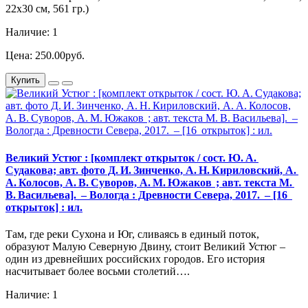
22х30 см, 561 гр.)
Наличие: 1
Цена: 250.00руб.
Купить
Великий Устюг : [комплект открыток / сост. Ю. А.
Судакова; авт. фото Д. И. Зинченко, А. Н. Кириловский, А.
А. Колосов, А. В. Суворов, А. М. Южаков ; авт. текста М.
В. Васильева]. – Вологда : Древности Севера, 2017. – [16
открыток] : ил.
Там, где реки Сухона и Юг, сливаясь в единый поток,
образуют Малую Северную Двину, стоит Великий Устюг –
один из древнейших российских городов. Его история
насчитывает более восьми столетий….
Наличие: 1