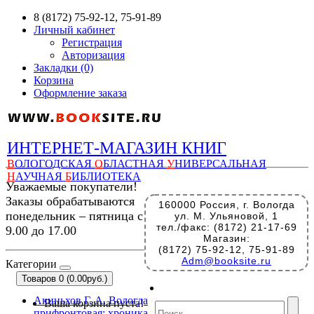
8 (8172) 75-92-12, 75-91-89
Личный кабинет
Регистрация
Авторизация
Закладки (0)
Корзина
Оформление заказа
ИНТЕРНЕТ-МАГАЗИН КНИГ
В
ОЛОГОДСКАЯ
О
БЛАСТНАЯ
У
НИВЕРСАЛЬНАЯ
Н
АУЧНАЯ
Б
ИБЛИОТЕКА
Уважаемые покупатели!
Заказы обрабатываются
160000 Россия, г. Вологда
понедельник – пятница с
ул. М. Ульяновой, 1
тел./факс: (8172) 21-17-69
9.00 до 17.00
Магазин:
(8172) 75-92-12, 75-91-89
Adm@booksite.ru
Категории
Товаров 0 (0.00руб.)
Акиньхов Г. А. Вологда
Ваша корзина пуста!
прифронтовая: хроника.