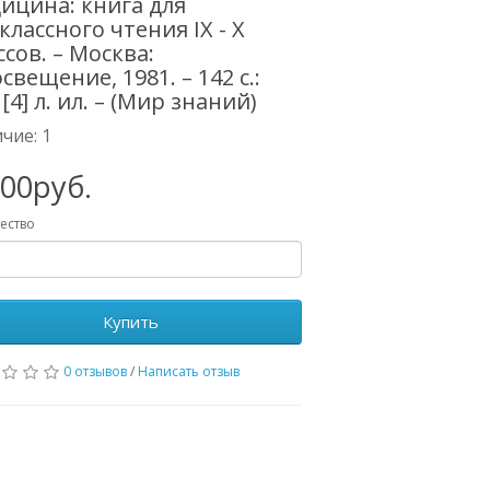
ицина: книга для
классного чтения IX - X
ссов. – Москва:
свещение, 1981. – 142 с.:
 [4] л. ил. – (Мир знаний)
чие: 1
.00руб.
ество
Купить
0 отзывов
/
Написать отзыв