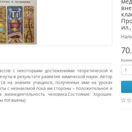
мед
вне
кла
Про
ил.,
Нали
70
Колич
ассов с некоторыми достижениями теоретической и
гнуты в результате развития химической науки. Автор
ся на знаниях учащихся, полученных ими на уроках
нты с незнакомой пока им стороны – положительное и
 жизнедеятельность человека.Состояние: Хорошее.
пы погашены)