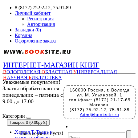
8 (8172) 75-92-12, 75-91-89
Личный кабинет
Регистрация
Авторизация
Закладки (0)
Корзина
Оформление заказа
ИНТЕРНЕТ-МАГАЗИН КНИГ
В
ОЛОГОДСКАЯ
О
БЛАСТНАЯ
У
НИВЕРСАЛЬНАЯ
Н
АУЧНАЯ
Б
ИБЛИОТЕКА
Уважаемые покупатели!
Заказы обрабатываются
160000 Россия, г. Вологда
понедельник – пятница с
ул. М. Ульяновой, 1
тел./факс: (8172) 21-17-69
9.00 до 17.00
Магазин:
(8172) 75-92-12, 75-91-89
Adm@booksite.ru
Категории
Товаров 0 (0.00руб.)
Хартэл Т. Ткань и
Ваша корзина пуста!
краска: шаблоны,