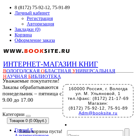
8 (8172) 75-92-12, 75-91-89
Личный кабинет
Регистрация
Авторизация
Закладки (0)
Корзина
Оформление заказа
ИНТЕРНЕТ-МАГАЗИН КНИГ
В
ОЛОГОДСКАЯ
О
БЛАСТНАЯ
У
НИВЕРСАЛЬНАЯ
Н
АУЧНАЯ
Б
ИБЛИОТЕКА
Уважаемые покупатели!
Заказы обрабатываются
160000 Россия, г. Вологда
понедельник – пятница с
ул. М. Ульяновой, 1
тел./факс: (8172) 21-17-69
9.00 до 17.00
Магазин:
(8172) 75-92-12, 75-91-89
Adm@booksite.ru
Категории
Товаров 0 (0.00руб.)
Готлиб Б.
Ваша корзина пуста!
Альтернативное