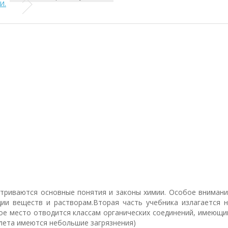
И.
матриваются основные понятия и законы химии. Особое вниман
ции веществ и растворам.Вторая часть учебника излагается 
ьное место отводится классам органических соединений, имеющ
плета имеются небольшие загрязнения)