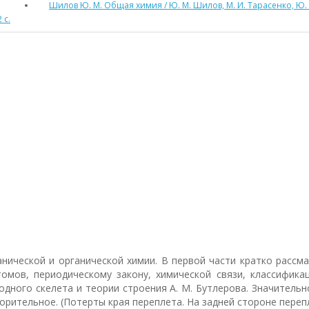
Шилов Ю. М. Общая химия / Ю. М. Шилов, М. И. Тарасенко, Ю. 
 с.
анической и органической химии. В первой части кратко расс
омов, периодическому закону, химической связи, классифика
родного скелета и теории строения А. М. Бутлерова. Значител
орительное. (Потерты края переплета. На задней стороне пере