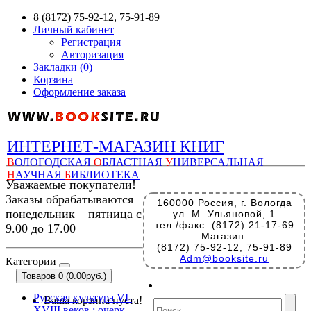
8 (8172) 75-92-12, 75-91-89
Личный кабинет
Регистрация
Авторизация
Закладки (0)
Корзина
Оформление заказа
ИНТЕРНЕТ-МАГАЗИН КНИГ
В
ОЛОГОДСКАЯ
О
БЛАСТНАЯ
У
НИВЕРСАЛЬНАЯ
Н
АУЧНАЯ
Б
ИБЛИОТЕКА
Уважаемые покупатели!
Заказы обрабатываются
160000 Россия, г. Вологда
понедельник – пятница с
ул. М. Ульяновой, 1
тел./факс: (8172) 21-17-69
9.00 до 17.00
Магазин:
(8172) 75-92-12, 75-91-89
Adm@booksite.ru
Категории
Товаров 0 (0.00руб.)
Русская культура VI-
Ваша корзина пуста!
XVIII веков : очерк-