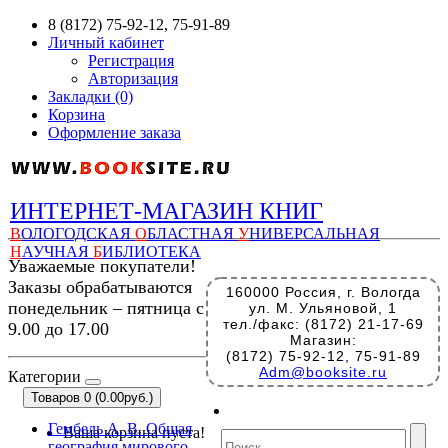
8 (8172) 75-92-12, 75-91-89
Личный кабинет
Регистрация
Авторизация
Закладки (0)
Корзина
Оформление заказа
ИНТЕРНЕТ-МАГАЗИН КНИГ
В
ОЛОГОДСКАЯ
О
БЛАСТНАЯ
У
НИВЕРСАЛЬНАЯ
Н
АУЧНАЯ
Б
ИБЛИОТЕКА
Уважаемые покупатели!
Заказы обрабатываются
160000 Россия, г. Вологда
понедельник – пятница с
ул. М. Ульяновой, 1
тел./факс: (8172) 21-17-69
9.00 до 17.00
Магазин:
(8172) 75-92-12, 75-91-89
Adm@booksite.ru
Категории
Товаров 0 (0.00руб.)
Гембель А. В. Общая
Ваша корзина пуста!
география мирового