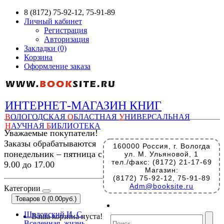
8 (8172) 75-92-12, 75-91-89
Личный кабинет
Регистрация
Авторизация
Закладки (0)
Корзина
Оформление заказа
ИНТЕРНЕТ-МАГАЗИН КНИГ
В
ОЛОГОДСКАЯ
О
БЛАСТНАЯ
У
НИВЕРСАЛЬНАЯ
Н
АУЧНАЯ
Б
ИБЛИОТЕКА
Уважаемые покупатели!
Заказы обрабатываются
160000 Россия, г. Вологда
понедельник – пятница с
ул. М. Ульяновой, 1
тел./факс: (8172) 21-17-69
9.00 до 17.00
Магазин:
(8172) 75-92-12, 75-91-89
Adm@booksite.ru
Категории
Товаров 0 (0.00руб.)
Шкловский И. С.
Ваша корзина пуста!
Вселенная, жизнь,