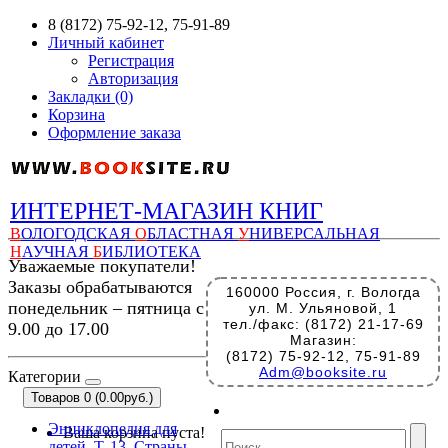
8 (8172) 75-92-12, 75-91-89
Личный кабинет
Регистрация
Авторизация
Закладки (0)
Корзина
Оформление заказа
ИНТЕРНЕТ-МАГАЗИН КНИГ
В
ОЛОГОДСКАЯ
О
БЛАСТНАЯ
У
НИВЕРСАЛЬНАЯ
Н
АУЧНАЯ
Б
ИБЛИОТЕКА
Уважаемые покупатели!
Заказы обрабатываются
160000 Россия, г. Вологда
понедельник – пятница с
ул. М. Ульяновой, 1
тел./факс: (8172) 21-17-69
9.00 до 17.00
Магазин:
(8172) 75-92-12, 75-91-89
Adm@booksite.ru
Категории
Товаров 0 (0.00руб.)
Энциклопедия для
Ваша корзина пуста!
детей. Т. 13. Страны.